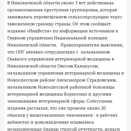
В Николаевской области около 3 лет действовала
организованная преступная группировка, которая
занималась перемещением сельхозпродукции через
таможенную границу страны. Об этом сообщает
издание «НикВести» по информации источников в
Главном управлении Национальной полиции
Николаевской области. Правоохранители выяснили,
что ОПГ активно сотрудничало с начальником
Главного управления ветеринарной медицины в
Николаевской области Олегом Калнаусом,
начальником управления ветеринарной медицины в
Новоодесском районе Александром Страдомским,
начальником Новоодесской районной больницы
ветеринарной медицины Борисенко и другими
чиновниками ветеринарной сферы. Собеседник
издания рассказал, что уже провели около 20
обысков у вышеуказанных чиновников - в рабочих
кабинетах и домовладениях изымались
незаполненные бланки строгой отчетности, деньги