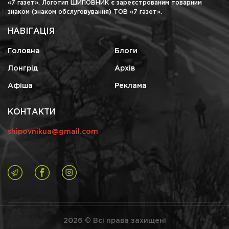
«7 газет». Логотип ШИПОВНИК є зареєстрованим товарним
знаком (знаком обслуговування) ТОВ «7 газет».
НАВІГАЦІЯ
Головна
Блоги
Лонгрід
Архів
Афіша
Реклама
КОНТАКТИ
shipovnikua@gmail.com
2026 © Всі права захищені