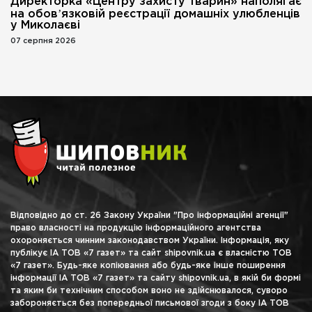
Директорка «Центру захисту тварин» наполягає
на обовʼязковій реєстрації домашніх улюбленців
у Миколаєві
07 серпня 2026
Відповідно до ст. 26 Закону України "Про інформаційні агенції"
право власності на продукцію інформаційного агентства
охороняється чинним законодавством України. Інформація, яку
публікує ІА ТОВ «7 газет» та сайт shipovnik.ua є власністю ТОВ
«7 газет». Будь-яке копіювання або будь-яке інше поширення
інформації ІА ТОВ «7 газет» та сайту shipovnik.ua, в якій би формі
та яким би технічним способом воно не здійснювалося, суворо
забороняється без попередньої письмової згоди з боку ІА ТОВ