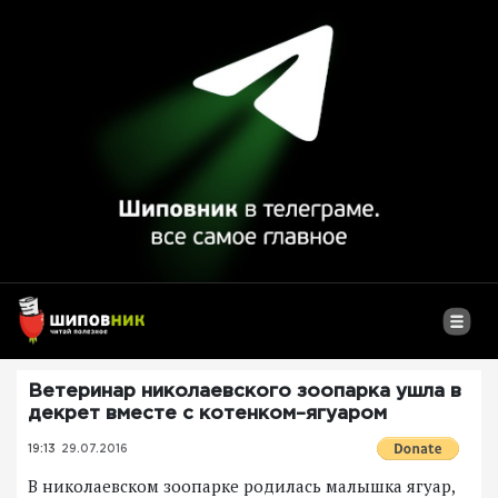
Ветеринар николаевского зоопарка ушла в
декрет вместе с котенком–ягуаром
19:13
29.07.2016
В николаевском зоопарке родилась малышка ягуар,