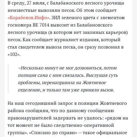
В среду, 27 июля, с Балабаноского лесного урочища
неизвестные вывозили песок. Об этом сообщает
«Корабелов.Инфо»
. ЗИЛ зеленого цвета с элементом
госномера ВЕ 7014 вывозит из Балабановского
лесного урочища (в котором нет законных карьеров)
песок. Как сообщает журналист издания, который
стал свидетелем вывоза песка, он сразу позвонил в
«102».
–Несколько минут не мог дозвониться, потом
полиция сама с ним связалась. Выслушав суть
проблемы, перенаправила на Жовтневое
отделение, и только там уже приняли вызов.
На наш сегодняшний запрос в полиции Жовтневого
района сообщили, что по данному сообщению
правонарушителей задержать не удалось: «рядом на
тот момент не было следственно-оперативной
группы». «Списано до справи» — такое официальное