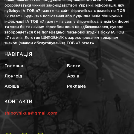
право власності на продукцію інформаційного агентства
охороняється чинним законодавством України. Інформація, яку
публікує ІА ТОВ «7 газет» та сайт shipovnik.ua є власністю ТОВ
«7 газет». Будь-яке копіювання або будь-яке інше поширення
інформації ІА ТОВ «7 газет» та сайту shipovnik.ua, в якій би формі
та яким би технічним способом воно не здійснювалося, суворо
забороняється без попередньої письмової згоди з боку ІА ТОВ
«7 газет». Логотип ШИПОВНИК є зареєстрованим товарним
знаком (знаком обслуговування) ТОВ «7 газет».
НАВІГАЦІЯ
Головна
Блоги
Лонгрід
Архів
Афіша
Реклама
КОНТАКТИ
shipovnikua@gmail.com