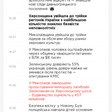
археологічне відкриття — знайшли
нові сліди давньогрецького
поселення
Херсонщина увійшла до трійки
15:28
регіонів України з найбільшою
кількістю зниклих безвісти
неповнолітніх
Миколаївщина увійшла до трійки
14:57
лідерів за обсягами збору ранніх
зернових культур
У Миколаєві чоловіка оштрафували
14:27
через обіцянку «вирішити питання»
з ВЛК за $8 тисяч
Зеленському довіряють 55%
13:56
українців, рівень довіри майже не
змінився після протестів —
опитування КМІС
У Миколаєві завершили
13:26
проєктування меморіалу загиблим
Захисникам на Херсонському шосе
– будівництво оцінюють у ₴57
мільйонів
Безпека влітку: у Новому Бузі
12:55
поліцейська навчала дітей основним