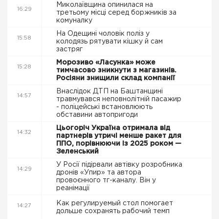
Миколаївщина опинилася на
16:29
третьому місці серед боржників за
комуналку
На Одещині чоловік поліз у
15:58
колодязь рятувати кішку й сам
застряг
Морозиво «Ласунка» може
15:28
тимчасово зникнути з магазинів.
Росіяни знищили склад компанії
Внаслідок ДТП на Баштанщині
14:57
травмувався неповнолітній пасажир
- поліцейські встановлюють
обставини автопригоди
Цьогоріч Україна отримала від
14:32
партнерів утричі менше ракет для
ППО, порівнюючи із 2025 роком —
Зеленський
У Росії підірвали автівку розробника
14:29
дронів «Упир» та автора
провоєнного тг-каналу. Він у
реанімації
Как регулируемый стол помогает
14:27
дольше сохранять рабочий темп