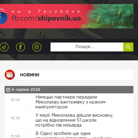
НОВИНИ
6 серпня 2026
Німецькі партнери передали
16:59
Миколаєву вантажівку з краном-
маніпулятором
У мерії Миколаєва дійшли висновку,
16:29
що на відновлення 51 школи
потрібно пів мільярда
В Одесі зробили ще одне
15:58