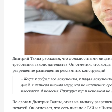
Дмитрий Талпа рассказал, что должностными лицам
требования законодательства. Он отметил, что, когд
разрешение размещения рекламных конструкций.
– Когда я собрал все документы, я подал документ
дней, я написал письмо мэру, что по истечению ср
плоскости. Я повесил. Проходит год и исполком не
По словам Дмитрия Талпы, отказ на выдачу разреш
печатей. Он отмечает, что есть письмо с ГАИ и с Ни