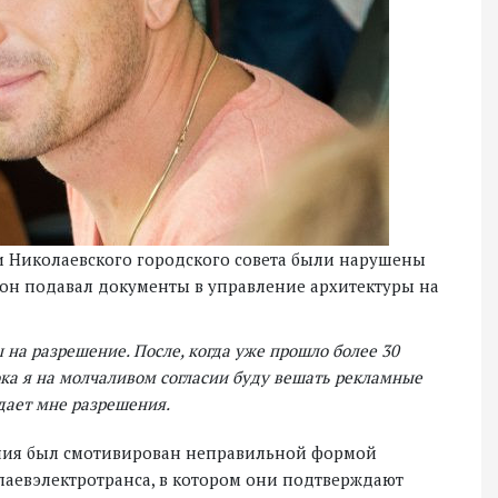
и Николаевского городского совета были нарушены
а он подавал документы в управление архитектуры на
ы на разрешение. После, когда уже прошло более 30
ока я на молчаливом согласии буду вешать рекламные
 дает мне разрешения.
ения был смотивирован неправильной формой
колаевэлектротранса, в котором они подтверждают