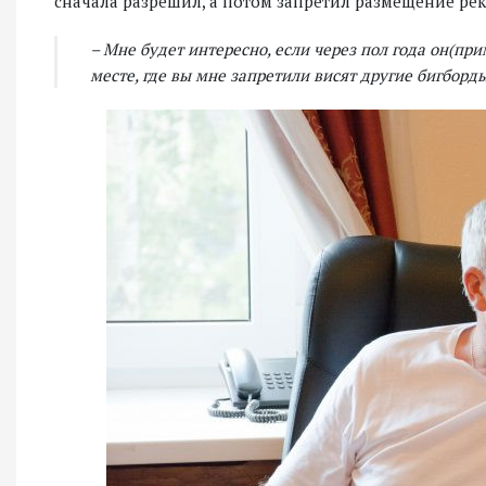
сначала разрешил, а потом запретил размещение ре
– Мне будет интересно, если через пол года он(при
месте, где вы мне запретили висят другие бигборды