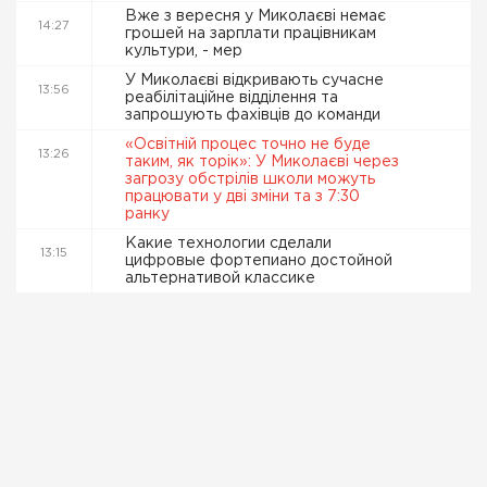
Вже з вересня у Миколаєві немає
14:27
грошей на зарплати працівникам
культури, - мер
У Миколаєві відкривають сучасне
13:56
реабілітаційне відділення та
запрошують фахівців до команди
«Освітній процес точно не буде
13:26
таким, як торік»: У Миколаєві через
загрозу обстрілів школи можуть
працювати у дві зміни та з 7:30
ранку
Какие технологии сделали
13:15
цифровые фортепиано достойной
альтернативой классике