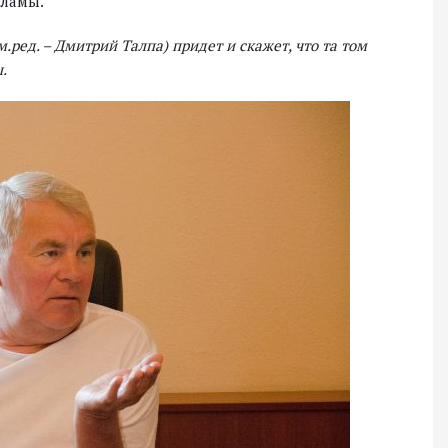
кламы.
м.ред. – Дмитрий Талпа) придет и скажет, что та том
.