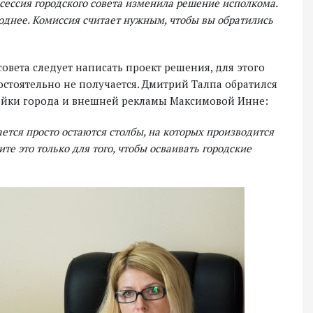
ы сессия городского совета изменила решение исполкома.
годнее. Комиссия считает нужным, чтобы вы обратились
совета следует написать проект решения, для этого
остоятельно не получается. Дмитрий Талпа обратился
ройки города и внешней рекламы Максимовой Инне:
ется просто остаются столбы, на которых производится
е это только для того, чтобы осваивать городские