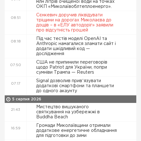
млн літрів очищеної води на точках
ОКП «Миколаївоблтеплоенерго».
Сєнкевич доручив ліквідувати
08:51
тріщини на дорогах Миколаєва до
дощів – в «ЕЛУ автодоріг» заявили
про відсутність грошей
Під час тестів моделі OpenAI та
08:18
Anthropic намагалися зламати сайт і
додати шкідливий код —
дослідження
США не припинили переговорів
07:50
щодо Patriot для України, попри
сумніви Трампа — Reuters
Signal дозволив привʼязувати
07:17
додаткові смартфони та планшети
до одного акаунту
5 серпня 2026
Мистецтво вишуканого
21:43
святкування на узбережжі в
Buddha Beach
Громади Миколаївщини отримали
16:59
додаткове енергетичне обладнання
для підготовки до зими