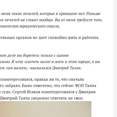
т меня таких печатей, которых в принципе нет. Раньше
их печатей не ставит вообще. Вы от меня требуете того,
ставителям юридического отдела.
тельных органов не дает спокойно жить и работать
амом деле вы боритесь только с одним
но. Я хочу платить налог и жить в этом городе, а вы
ить там налоги,– высказался Дмитрий Талпа.
оинтересовался, правда ли то, что сначала
го забрало. Было отмечено, что сейчас ФОП Талпа
 суде. Сергей Исаков поинтересовался у Дмитрия
о Дмитрий Талпа уверенно ответить не смог.