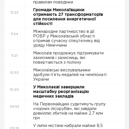
правилам поведінки
Громади Миколаївщини
12:22
отримають 27 трансформаторів
для посилення енергетичної
стійкості
Міжнародне партнерство в дії:
11:54
РОВР у Миколаївській області
отримав сучасну спецтехніку від
уряду Німеччини
Миколаїв продовжує підтримувати
11:21
захисників і захисниць, які
повертаються з полону
Миколаївські веслувальники
10:53
здобули п’ять медалей на чемпіонаті
України
У Миколаєві завершили
10:20
масштабну реорганізацію
медичних закладів
На Первомайщині судитимуть групу
09:52
«чорних лісорубів», які завдали
довкіллю збитків на майже 2,7 млн
грн
У липні містяни набрали майже 8,5
09:19