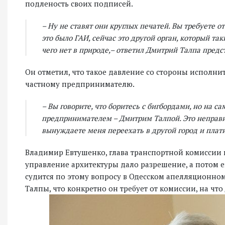
подленость своих подписей.
– Ну не ставят они круглых печатей. Вы требуете о
это было ГАИ, сейчас это другой орган, который так
чего нет в природе,– ответил Дмитрий Талпа пред
Он отметил, что такое давление со стороны исполни
частному предпринимателю.
– Вы говорите, что боритесь с бигбордами, но на с
предпринимателем – Дмитрим Талпой. Это неправиль
вынуждаете меня переехать в другой город и плат
Владимир Евтушенко, глава транспортной комиссии п
управление архитектуры дало разрешение, а потом е
судится по этому вопросу в Одесском апелляционном
Талпы, что конкретно он требует от комиссии, на чт