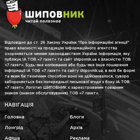
Відповідно до ст. 26 Закону України "Про інформаційні агенції"
право власності на продукцію інформаційного агентства
охороняється чинним законодавством України. Інформація, яку
публікує ІА ТОВ «7 газет» та сайт shipovnik.ua є власністю ТОВ
«7 газет». Будь-яке копіювання або будь-яке інше поширення
інформації ІА ТОВ «7 газет» та сайту shipovnik.ua, в якій би формі
та яким би технічним способом воно не здійснювалося, суворо
забороняється без попередньої письмової згоди з боку ІА ТОВ
«7 газет». Логотип ШИПОВНИК є зареєстрованим товарним
знаком (знаком обслуговування) ТОВ «7 газет».
НАВІГАЦІЯ
Головна
Блоги
Лонгрід
Архів
Афіша
Реклама