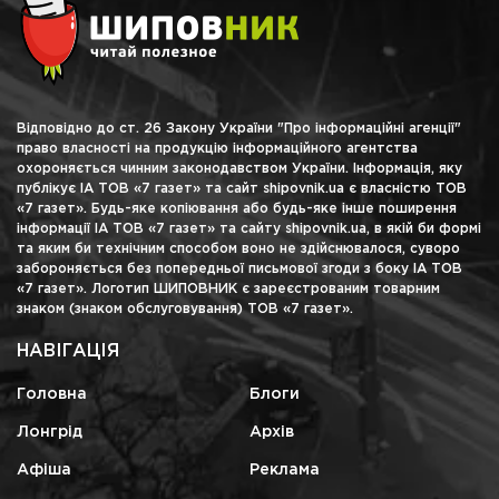
Відповідно до ст. 26 Закону України "Про інформаційні агенції"
право власності на продукцію інформаційного агентства
охороняється чинним законодавством України. Інформація, яку
публікує ІА ТОВ «7 газет» та сайт shipovnik.ua є власністю ТОВ
«7 газет». Будь-яке копіювання або будь-яке інше поширення
інформації ІА ТОВ «7 газет» та сайту shipovnik.ua, в якій би формі
та яким би технічним способом воно не здійснювалося, суворо
забороняється без попередньої письмової згоди з боку ІА ТОВ
«7 газет». Логотип ШИПОВНИК є зареєстрованим товарним
знаком (знаком обслуговування) ТОВ «7 газет».
НАВІГАЦІЯ
Головна
Блоги
Лонгрід
Архів
Афіша
Реклама