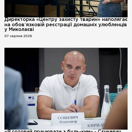
Директорка «Центру захисту тварин» наполягає
на обовʼязковій реєстрації домашніх улюбленців
у Миколаєві
07 серпня 2026
«Я готовий працювати з будь-ким»,- Сєнкевич