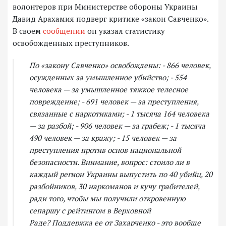
волонтеров при Министерстве обороны Украины
Давид Арахамия подверг критике «закон Савченко».
В своем
сообщении
он указал статистику
освобожденных преступников.
По «закону Савченко» освобождены: - 866 человек,
осужденных за умышленное убийство; - 554
человека — за умышленное тяжкое телесное
повреждение; - 691 человек — за преступления,
связанные с наркотиками; - 1 тысяча 164 человека
— за разбой; - 906 человек — за грабеж; - 1 тысяча
490 человек — за кражу; - 15 человек — за
преступления против основ национальной
безопасности. Внимание, вопрос: стоило ли в
каждый регион Украины выпустить по 40 убийц, 20
разбойников, 30 наркоманов и кучу грабителей,
ради того, чтобы мы получили откровенную
сепаршу с рейтингом в Верховной
Раде? Поддержка ее от Захарченко - это вообще