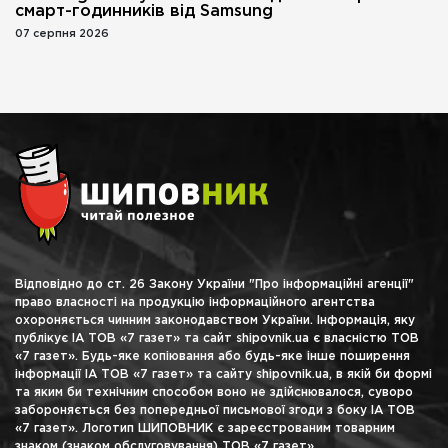
смарт-годинників від Samsung
07 серпня 2026
Відповідно до ст. 26 Закону України "Про інформаційні агенції"
право власності на продукцію інформаційного агентства
охороняється чинним законодавством України. Інформація, яку
публікує ІА ТОВ «7 газет» та сайт shipovnik.ua є власністю ТОВ
«7 газет». Будь-яке копіювання або будь-яке інше поширення
інформації ІА ТОВ «7 газет» та сайту shipovnik.ua, в якій би формі
та яким би технічним способом воно не здійснювалося, суворо
забороняється без попередньої письмової згоди з боку ІА ТОВ
«7 газет». Логотип ШИПОВНИК є зареєстрованим товарним
знаком (знаком обслуговування) ТОВ «7 газет».