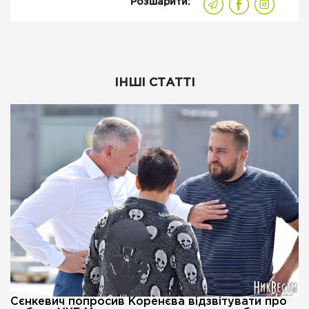
Розшарити:
ІНШІ СТАТТІ
Сєнкевич попросив Коренєва відзвітувати про