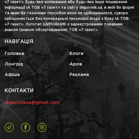
«7 газет». Будь-яке копіювання або будь-яке інше поширення
інформації ІА ТОВ «7 газет» та сайту shipovnik.ua, в якій би формі
та яким би технічним способом воно не здійснювалося, суворо
забороняється без попередньої письмової згоди з боку ІА ТОВ
«7 газет». Логотип ШИПОВНИК є зареєстрованим товарним
знаком (знаком обслуговування) ТОВ «7 газет».
НАВІГАЦІЯ
Головна
Блоги
Лонгрід
Архів
Афіша
Реклама
КОНТАКТИ
shipovnikua@gmail.com