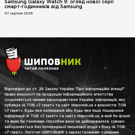
Samsung Galaxy Watch 9: огляд нової серії
смарт-годинників від Samsung
07 серпня 2026
Відповідно до ст. 26 Закону України "Про інформаційні агенції"
право власності на продукцію інформаційного агентства
охороняється чинним законодавством України. Інформація, яку
публікує ІА ТОВ «7 газет» та сайт shipovnik.ua є власністю ТОВ
«7 газет». Будь-яке копіювання або будь-яке інше поширення
інформації ІА ТОВ «7 газет» та сайту shipovnik.ua, в якій би формі
та яким би технічним способом воно не здійснювалося, суворо
забороняється без попередньої письмової згоди з боку ІА ТОВ
«7 газет». Логотип ШИПОВНИК є зареєстрованим товарним