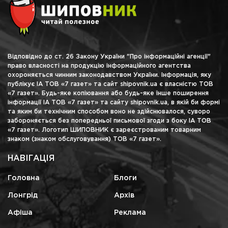
Відповідно до ст. 26 Закону України "Про інформаційні агенції"
право власності на продукцію інформаційного агентства
охороняється чинним законодавством України. Інформація, яку
публікує ІА ТОВ «7 газет» та сайт shipovnik.ua є власністю ТОВ
«7 газет». Будь-яке копіювання або будь-яке інше поширення
інформації ІА ТОВ «7 газет» та сайту shipovnik.ua, в якій би формі
та яким би технічним способом воно не здійснювалося, суворо
забороняється без попередньої письмової згоди з боку ІА ТОВ
«7 газет». Логотип ШИПОВНИК є зареєстрованим товарним
знаком (знаком обслуговування) ТОВ «7 газет».
НАВІГАЦІЯ
Головна
Блоги
Лонгрід
Архів
Афіша
Реклама