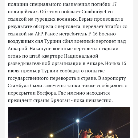
полиции специального назначения погибли 17
полицейских. Об этом сообщает Cumhuriyet со
ссылкой на турецких военных. Взрыв произошел в
результате обстрела с вертолета, передает Stratfor со
ссылкой на AFP. Ранее истребитель F-16 Военно-
воздушных сил Турции сбил военный вертолет над
Анкарой. Накануне военные вертолеты открыли
огонь по штаб-квартире Национальной
разведывательной организации в Анкаре. Ночью 15
июля премьер Турции сообщил о попытке
государственного переворота в стране. В аэропорту
Стамбула были замечены танки, также сообщалось о
перекрытии Босфора. Где именно находится
президент страны Эрдоган - пока неизвестно.