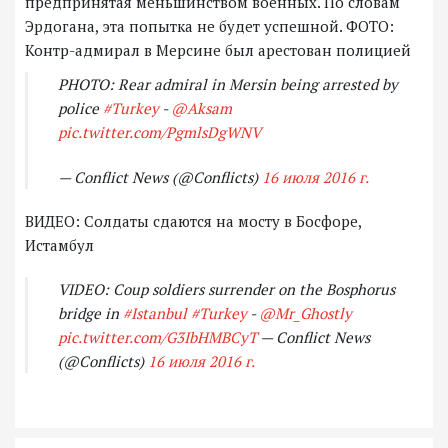
предпринятая меньшинством военных. По словам
Эрдогана, эта попытка не будет успешной. ФОТО:
Контр-адмирал в Мерсине был арестован полицией
PHOTO: Rear admiral in Mersin being arrested by
police
#Turkey
-
@Aksam
pic.twitter.com/PgmlsDgWNV
— Conflict News (@Conflicts)
16 июля 2016 г.
ВИДЕО: Солдаты сдаются на мосту в Босфоре,
Истамбул
VIDEO: Coup soldiers surrender on the Bosphorus
bridge in
#Istanbul
#Turkey
-
@Mr_Ghostly
pic.twitter.com/G3IbHMBCyT
— Conflict News
(@Conflicts)
16 июля 2016 г.