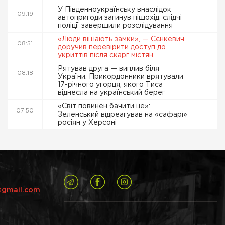
У Південноукраїнську внаслідок
09:19
автопригоди загинув пішохід: слідчі
поліції завершили розслідування
«Люди вішають замки», — Сєнкевич
08:51
доручив перевірити доступ до
укриттів після скарг містян
Рятував друга — виплив біля
08:18
України. Прикордонники врятували
17-річного угорця, якого Тиса
віднесла на український берег
«Світ повинен бачити це»:
07:50
Зеленський відреагував на «сафарі»
росіян у Херсоні
@gmail.com