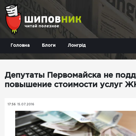
Головна
Блоги
Лонгрід
Депутаты Первомайска не под
повышение стоимости услуг Ж
17:56
15.07.2016