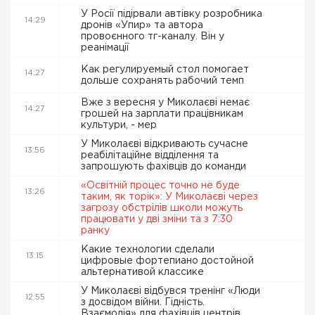
У Росії підірвали автівку розробника
14:29
дронів «Упир» та автора
провоєнного тг-каналу. Він у
реанімації
Как регулируемый стол помогает
14:27
дольше сохранять рабочий темп
Вже з вересня у Миколаєві немає
14:27
грошей на зарплати працівникам
культури, - мер
У Миколаєві відкривають сучасне
13:56
реабілітаційне відділення та
запрошують фахівців до команди
«Освітній процес точно не буде
13:26
таким, як торік»: У Миколаєві через
загрозу обстрілів школи можуть
працювати у дві зміни та з 7:30
ранку
Какие технологии сделали
13:15
цифровые фортепиано достойной
альтернативой классике
У Миколаєві відбувся тренінг «Люди
12:55
з досвідом війни. Гідність.
Взаємодія» для фахівців центрів