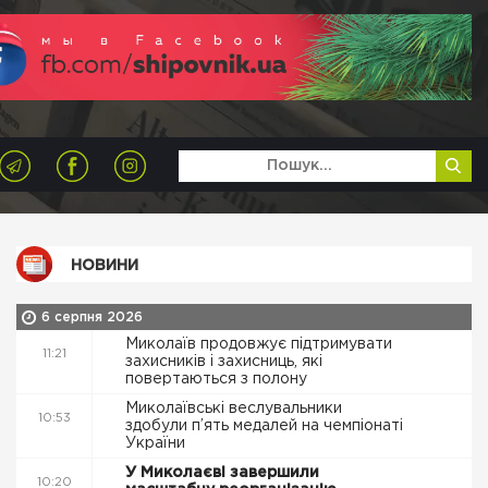
НОВИНИ
6 серпня 2026
Миколаїв продовжує підтримувати
11:21
захисників і захисниць, які
повертаються з полону
Миколаївські веслувальники
10:53
здобули п’ять медалей на чемпіонаті
України
У Миколаєві завершили
10:20