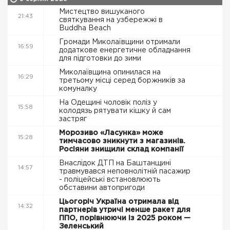
Мистецтво вишуканого
21:43
святкування на узбережжі в
Buddha Beach
Громади Миколаївщини отримали
16:59
додаткове енергетичне обладнання
для підготовки до зими
Миколаївщина опинилася на
16:29
третьому місці серед боржників за
комуналку
На Одещині чоловік поліз у
15:58
колодязь рятувати кішку й сам
застряг
Морозиво «Ласунка» може
15:28
тимчасово зникнути з магазинів.
Росіяни знищили склад компанії
Внаслідок ДТП на Баштанщині
14:57
травмувався неповнолітній пасажир
- поліцейські встановлюють
обставини автопригоди
Цьогоріч Україна отримала від
14:32
партнерів утричі менше ракет для
ППО, порівнюючи із 2025 роком —
Зеленський