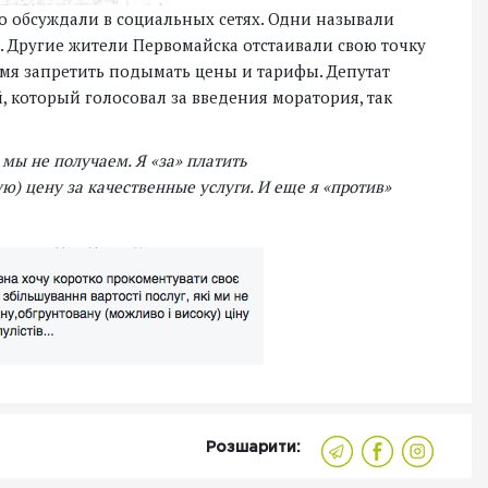
о обсуждали в социальных сетях. Одни называли
 Другие жители Первомайска отстаивали свою точку
емя запретить подымать цены и тарифы. Депутат
, который голосовал за введения моратория, так
 мы не получаем. Я «за» платить
) цену за качественные услуги. И еще я «против»
Розшарити: