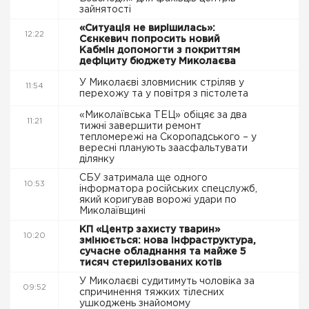
зайнятості
«Ситуація не вирішилась»:
12:22
Сєнкевич попросить новий
Кабмін допомогти з покриттям
дефіциту бюджету Миколаєва
У Миколаєві зловмисник стріляв у
11:54
перехожу та у повітря з пістолета
«Миколаївська ТЕЦ» обіцяє за два
11:21
тижні завершити ремонт
тепломережі на Скоропадського – у
вересні планують заасфальтувати
ділянку
СБУ затримала ще одного
10:53
інформатора російських спецслужб,
який коригував ворожі удари по
Миколаївщині
КП «Центр захисту тварин»
10:20
змінюється: нова інфраструктура,
сучасне обладнання та майже 5
тисяч стерилізованих котів
У Миколаєві судитимуть чоловіка за
09:52
спричинення тяжких тілесних
ушкоджень знайомому