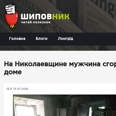
Головна
Блоги
Лонгрід
На Николаевщине мужчина сгор
доме
12:11
13.07.2016