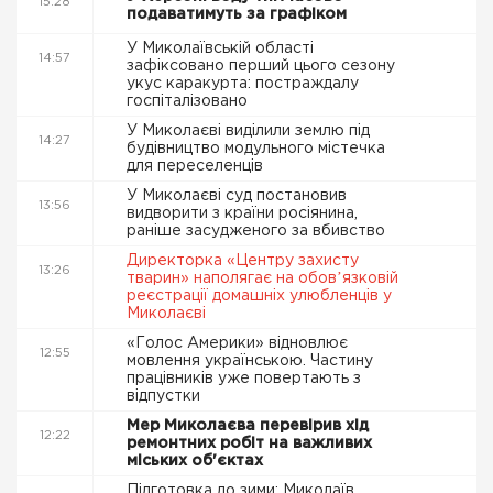
15:28
подаватимуть за графіком
У Миколаївській області
14:57
зафіксовано перший цього сезону
укус каракурта: постраждалу
госпіталізовано
У Миколаєві виділили землю під
14:27
будівництво модульного містечка
для переселенців
У Миколаєві суд постановив
13:56
видворити з країни росіянина,
раніше засудженого за вбивство
Директорка «Центру захисту
13:26
тварин» наполягає на обовʼязковій
реєстрації домашніх улюбленців у
Миколаєві
«Голос Америки» відновлює
12:55
мовлення українською. Частину
працівників уже повертають з
відпустки
Мер Миколаєва перевірив хід
12:22
ремонтних робіт на важливих
міських об'єктах
Підготовка до зими: Миколаїв