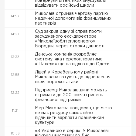
повернули дітей, яких змушували
відвідувати російські школи
Миколаїв отримав чергову партію
14:57
медичної допомоги від французьких
партнерів
Суд закрив одну зі справ проти
14:27
засудженого екс-директора
«Миколаївоблтеплоенерго»
Бородіна через строки давності
Данська компанія розробляє
13:33
систему, яка перехоплюватиме
«Шахеди» ще на підльоті до Одеси
Ліцей у Корабельному районі
12:55
Миколаєва готують до відновлення
після ворожої атаки
Підприємці Миколаївщини можуть
12:22
отримати до 200 тисяч гривень
фінансової підтримки
Мер Миколаєва повідомив, що місто
11:21
не має ресурсу самостійно
підвищити зарплати працівникам
культури
«З Україною в серці»: У Миколаєві
10:53
відкрили виставку до Дня