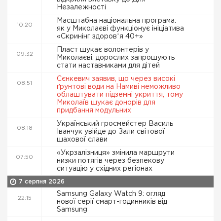
Незалежності
Масштабна національна програма:
10:20
як у Миколаєві функціонує ініціатива
«Скринінг здоровʼя 40+»
Пласт шукає волонтерів у
09:32
Миколаєві: дорослих запрошують
стати наставниками для дітей
Сєнкевич заявив, що через високі
08:51
ґрунтові води на Намиві неможливо
облаштувати підземні укриття, тому
Миколаїв шукає донорів для
придбання модульних
Український гросмейстер Василь
08:18
Іванчук увійде до Зали світової
шахової слави
«Укрзалізниця» змінила маршрути
07:50
низки потягів через безпекову
ситуацію у східних регіонах
7 серпня 2026
Samsung Galaxy Watch 9: огляд
22:15
нової серії смарт-годинників від
Samsung