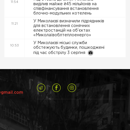
11:54
виділив майже ₴45 мільйонів на
співфінансування встановлення
блочно-модульних котелень
У Миколаєві визначили підрядників
11:21
для встановлення сонячних
електростанцій на об’єктах
«Миколаївоблтеплоенерго»
У Миколаєві міські служби
10:53
обстежують будинки, пошкоджені
під час обстрілу 3 серпня
@gmail.com