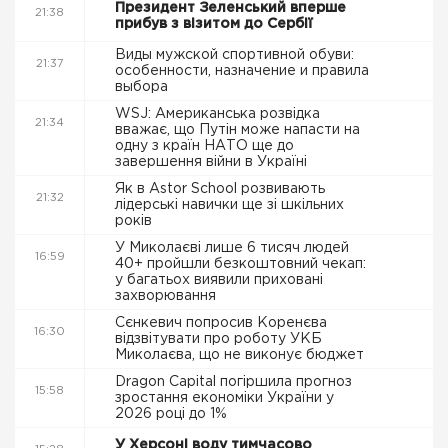
Президент Зеленський вперше
21:38
прибув з візитом до Сербії
Виды мужской спортивной обуви:
21:37
особенности, назначение и правила
выбора
WSJ: Американська розвідка
21:34
вважає, що Путін може напасти на
одну з країн НАТО ще до
завершення війни в Україні
Як в Astor School розвивають
21:32
лідерські навички ще зі шкільних
років
У Миколаєві лише 6 тисяч людей
16:59
40+ пройшли безкоштовний чекап:
у багатьох виявили приховані
захворювання
Сєнкевич попросив Коренєва
16:30
відзвітувати про роботу УКБ
Миколаєва, що не виконує бюджет
Dragon Capital погіршила прогноз
15:58
зростання економіки України у
2026 році до 1%
У Херсоні воду тимчасово