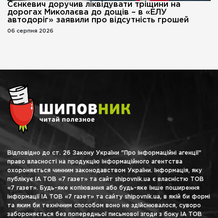
Сєнкевич доручив ліквідувати тріщини на
дорогах Миколаєва до дощів – в «ЕЛУ
автодоріг» заявили про відсутність грошей
06 серпня 2026
Відповідно до ст. 26 Закону України "Про інформаційні агенції"
право власності на продукцію інформаційного агентства
охороняється чинним законодавством України. Інформація, яку
публікує ІА ТОВ «7 газет» та сайт shipovnik.ua є власністю ТОВ
«7 газет». Будь-яке копіювання або будь-яке інше поширення
інформації ІА ТОВ «7 газет» та сайту shipovnik.ua, в якій би формі
та яким би технічним способом воно не здійснювалося, суворо
забороняється без попередньої письмової згоди з боку ІА ТОВ