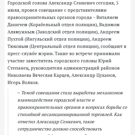
Городской голова Александр Сенкевич сегодня, 5
июля, провел совещание с представителями
правоохранительных органов города – Виталием
Даничем (Корабельный отдел полиции), Вадимом
Алямужным (Заводский отдел полиции), Андреем
Пухтой (Ингульский отдел полиции), Андреем
Тюковым (Центральный отдел полиции), сообщают в
пресс-службе мэрии. Также во встрече принимали
участие заместитель городского головы Юрий
Степанец, руководители администраций районов
Николаева Вячеслав Карцев, Александр Цуканов,
Игорь Волков.
‒ Темой совещания стала выработка механизмов
взаимодействия городской власти и
правоохранительных органов в вопросах борьбы со
стихийной несанкционированной торговлей. Как
отметил Александр Сенкевич, такое
сотрудничество должно способствовать