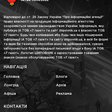
Відповідно до ст. 26 Закону України "Про інформаційні агенції"
право власності на продукцію інформаційного агентства
охороняється чинним законодавством України. Інформація, яку
публікує ІА ТОВ «7 газет» та сайт shipovnik.ua є власністю ТОВ
«7 газет». Будь-яке копіювання або будь-яке інше поширення
інформації ІА ТОВ «7 газет» та сайту shipovnik.ua, в якій би формі
та яким би технічним способом воно не здійснювалося, суворо
забороняється без попередньої письмової згоди з боку ІА ТОВ
«7 газет». Логотип ШИПОВНИК є зареєстрованим товарним
знаком (знаком обслуговування) ТОВ «7 газет».
НАВІГАЦІЯ
Головна
Блоги
Лонгрід
Архів
Афіша
Реклама
КОНТАКТИ