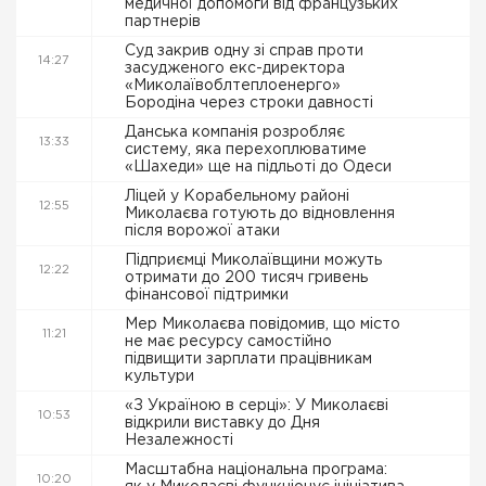
медичної допомоги від французьких
партнерів
Суд закрив одну зі справ проти
14:27
засудженого екс-директора
«Миколаївоблтеплоенерго»
Бородіна через строки давності
Данська компанія розробляє
13:33
систему, яка перехоплюватиме
«Шахеди» ще на підльоті до Одеси
Ліцей у Корабельному районі
12:55
Миколаєва готують до відновлення
після ворожої атаки
Підприємці Миколаївщини можуть
12:22
отримати до 200 тисяч гривень
фінансової підтримки
Мер Миколаєва повідомив, що місто
11:21
не має ресурсу самостійно
підвищити зарплати працівникам
культури
«З Україною в серці»: У Миколаєві
10:53
відкрили виставку до Дня
Незалежності
Масштабна національна програма:
10:20