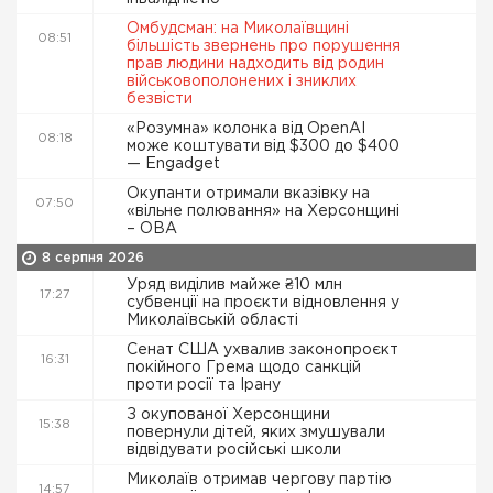
Омбудсман: на Миколаївщині
08:51
більшість звернень про порушення
прав людини надходить від родин
військовополонених і зниклих
безвісти
«Розумна» колонка від OpenAI
08:18
може коштувати від $300 до $400
— Engadget
Окупанти отримали вказівку на
07:50
«вільне полювання» на Херсонщині
– ОВА
8 серпня 2026
Уряд виділив майже ₴10 млн
17:27
субвенції на проєкти відновлення у
Миколаївській області
Сенат США ухвалив законопроєкт
16:31
покійного Грема щодо санкцій
проти росії та Ірану
З окупованої Херсонщини
15:38
повернули дітей, яких змушували
відвідувати російські школи
Миколаїв отримав чергову партію
14:57