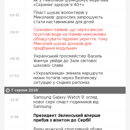
як у Миколаєві функціонує ініціатива
«Скринінг здоровʼя 40+»
Пласт шукає волонтерів у
09:32
Миколаєві: дорослих запрошують
стати наставниками для дітей
Сєнкевич заявив, що через високі
08:51
ґрунтові води на Намиві неможливо
облаштувати підземні укриття, тому
Миколаїв шукає донорів для
придбання модульних
Український гросмейстер Василь
08:18
Іванчук увійде до Зали світової
шахової слави
«Укрзалізниця» змінила маршрути
07:50
низки потягів через безпекову
ситуацію у східних регіонах
7 серпня 2026
Samsung Galaxy Watch 9: огляд
22:15
нової серії смарт-годинників від
Samsung
Президент Зеленський вперше
21:38
прибув з візитом до Сербії
Виды мужской спортивной обуви: