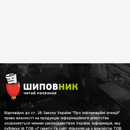
Відповідно до ст. 26 Закону України "Про інформаційні агенції"
право власності на продукцію інформаційного агентства
охороняється чинним законодавством України. Інформація, яку
публікує ІА ТОВ «7 газет» та сайт shipovnik.ua є власністю ТОВ