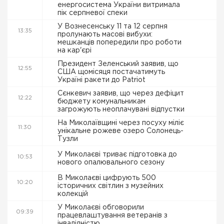
енергосистема України витримала
пік серпневої спеки
У Вознесенську 11 та 12 серпня
13:35
пролунають масові вибухи:
мешканців попередили про роботи
на кар'єрі
Президент Зеленський заявив, що
12:55
США щомісяця постачатимуть
Україні ракети до Patriot
Сєнкевич заявив, що через дефіцит
12:22
бюджету комунальникам
загрожують неоплачувані відпустки
На Миколаївщині через посуху міліє
11:30
унікальне рожеве озеро Солонець-
Тузли
У Миколаєві триває підготовка до
10:53
нового опалювального сезону
В Миколаєві цифрують 500
10:20
історичних світлин з музейних
колекцій
У Миколаєві обговорили
09:39
працевлаштування ветеранів з
інвалідністю