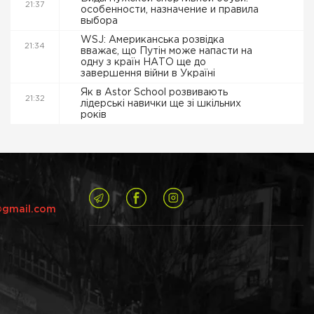
21:37
особенности, назначение и правила
выбора
WSJ: Американська розвідка
21:34
вважає, що Путін може напасти на
одну з країн НАТО ще до
завершення війни в Україні
Як в Astor School розвивають
21:32
лідерські навички ще зі шкільних
років
@gmail.com