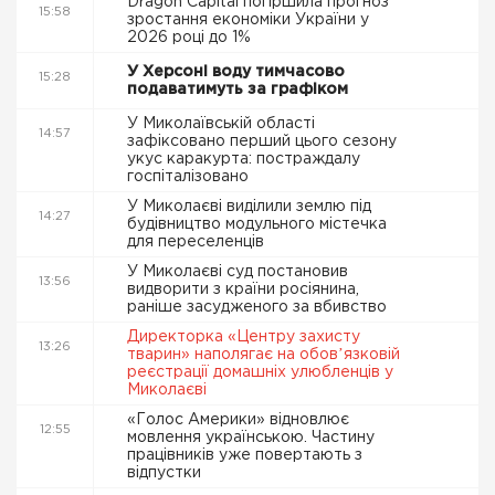
Dragon Capital погіршила прогноз
15:58
зростання економіки України у
2026 році до 1%
У Херсоні воду тимчасово
15:28
подаватимуть за графіком
У Миколаївській області
14:57
зафіксовано перший цього сезону
укус каракурта: постраждалу
госпіталізовано
У Миколаєві виділили землю під
14:27
будівництво модульного містечка
для переселенців
У Миколаєві суд постановив
13:56
видворити з країни росіянина,
раніше засудженого за вбивство
Директорка «Центру захисту
13:26
тварин» наполягає на обовʼязковій
реєстрації домашніх улюбленців у
Миколаєві
«Голос Америки» відновлює
12:55
мовлення українською. Частину
працівників уже повертають з
відпустки