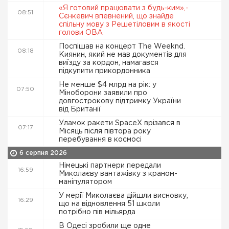
«Я готовий працювати з будь-ким»,-
08:51
Сєнкевич впевнений, що знайде
спільну мову з Решетіловим в якості
голови ОВА
Поспішав на концерт The Weeknd.
08:18
Киянин, який не мав документів для
виїзду за кордон, намагався
підкупити прикордонника
Не менше $4 млрд на рік: у
07:50
Міноборони заявили про
довгострокову підтримку України
від Британії
Уламок ракети SpaceX врізався в
07:17
Місяць після півтора року
перебування в космосі
6 серпня 2026
Німецькі партнери передали
16:59
Миколаєву вантажівку з краном-
маніпулятором
У мерії Миколаєва дійшли висновку,
16:29
що на відновлення 51 школи
потрібно пів мільярда
В Одесі зробили ще одне