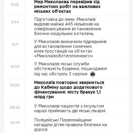
Мер Миколаєва перевірив хід
12:22
ремонтних робіт на важливих
міських об'єктах
Підготовка до зими: Миколаїв
11:54
виділив майже ₴45 мільйонів на
співфінансування встановлення
блочно-модульних котелень
У Миколаєві визначили підрядників
11:21
для встановлення сонячних
електростанцій на об’єктах
«Миколаївоблтеплоенерго»
У Миколаєві міські служби
10:53
обстежують будинки, пошкоджені
під час обстрілу 3 серпня
Миколаїв повторно звернеться
10:20
до Кабміну щодо додаткового
фінансування: місту бракує 1,1
млрд грн
У Миколаєві пацієнтів з інсультом
09:52
наразі приймають дві міські лікарні
Поліцейські Первомайщини
09:19
нагадали дітям правила безпеки на
дорозі