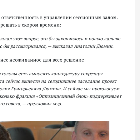
м ответственность в управлении сессионным залом.
 решать в скором времени:
задал этот вопрос, это бы закончилось и пошло дальше.
рос бы рассматривался, — высказал Анатолий Дюмин.
ынес неожиданное для всех решение:
о головы есть выносить кандидатуру секретаря
ета сейчас вынести на сегодняшнее заседание проект
толия Григорьевича Дюмина. И сейчас мы проголосуем
асколько фракция «Оппозиционный блок» поддерживает
го совета, — предложил мэр.