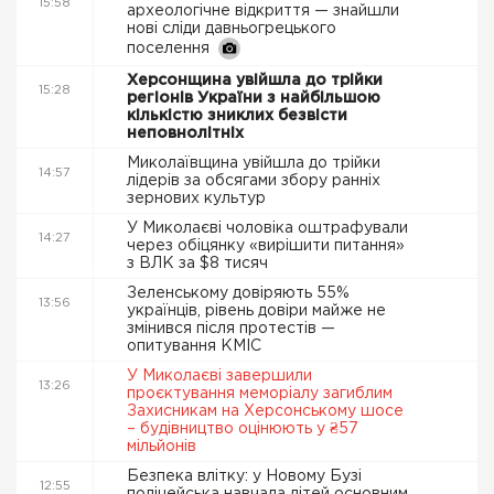
15:58
археологічне відкриття — знайшли
нові сліди давньогрецького
поселення
Херсонщина увійшла до трійки
15:28
регіонів України з найбільшою
кількістю зниклих безвісти
неповнолітніх
Миколаївщина увійшла до трійки
14:57
лідерів за обсягами збору ранніх
зернових культур
У Миколаєві чоловіка оштрафували
14:27
через обіцянку «вирішити питання»
з ВЛК за $8 тисяч
Зеленському довіряють 55%
13:56
українців, рівень довіри майже не
змінився після протестів —
опитування КМІС
У Миколаєві завершили
13:26
проєктування меморіалу загиблим
Захисникам на Херсонському шосе
– будівництво оцінюють у ₴57
мільйонів
Безпека влітку: у Новому Бузі
12:55