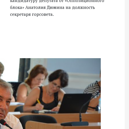
кандидатуру депутата от «Оппозиционного
блока» Анатолия Дюмина на должность
секретаря горсовета.