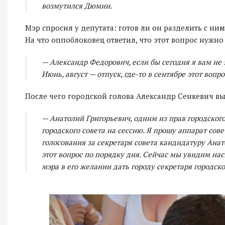
возмутился Дюмин.
Мэр спросил у депутата: готов ли он разделить с ни
На что оппоблоковец ответил, что этот вопрос нужно
— Александр Федорович, если бы сегодня я вам не 
Июнь, август — отпуск, где-то в сентябре этот воп
После чего городской голова Александр Сенкевич в
— Анатолий Григорьевич, одним из прав городског
городского совета на сессию. Я прошу аппарат сов
голосования за секретаря совета кандидатуру Ана
этот вопрос по порядку дня. Сейчас мы увидим н
мэра в его желании дать городу секретаря городско