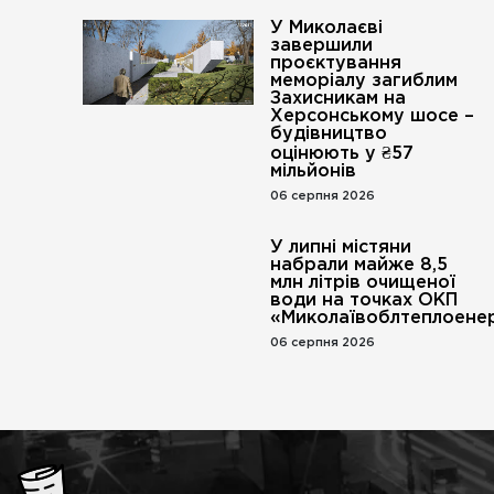
У Миколаєві
завершили
проєктування
меморіалу загиблим
Захисникам на
Херсонському шосе –
будівництво
оцінюють у ₴57
мільйонів
06 серпня 2026
У липні містяни
набрали майже 8,5
млн літрів очищеної
води на точках ОКП
«Миколаївоблтеплоенер
06 серпня 2026