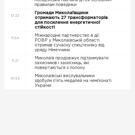
поліцейська навчала дітей основним
правилам поведінки
Громади Миколаївщини
12:22
отримають 27 трансформаторів
для посилення енергетичної
стійкості
Міжнародне партнерство в дії:
11:54
РОВР у Миколаївській області
отримав сучасну спецтехніку від
уряду Німеччини
Миколаїв продовжує підтримувати
11:21
захисників і захисниць, які
повертаються з полону
Миколаївські веслувальники
10:53
здобули п’ять медалей на чемпіонаті
України