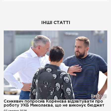
ІНШІ СТАТТІ
Сєнкевич попросив Коренєва відзвітувати про
роботу УКБ Миколаєва, що не виконує бюджет