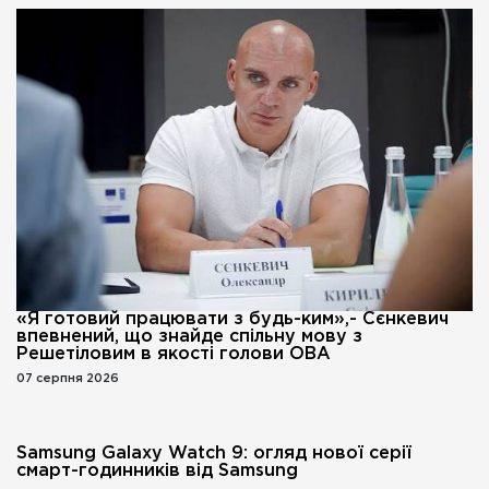
«Я готовий працювати з будь-ким»,- Сєнкевич
впевнений, що знайде спільну мову з
Решетіловим в якості голови ОВА
07 серпня 2026
Samsung Galaxy Watch 9: огляд нової серії
смарт-годинників від Samsung