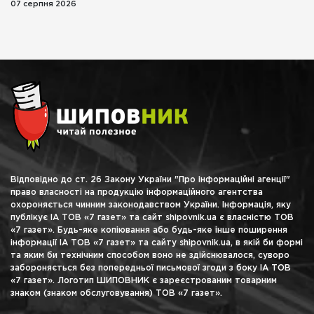
07 серпня 2026
Відповідно до ст. 26 Закону України "Про інформаційні агенції"
право власності на продукцію інформаційного агентства
охороняється чинним законодавством України. Інформація, яку
публікує ІА ТОВ «7 газет» та сайт shipovnik.ua є власністю ТОВ
«7 газет». Будь-яке копіювання або будь-яке інше поширення
інформації ІА ТОВ «7 газет» та сайту shipovnik.ua, в якій би формі
та яким би технічним способом воно не здійснювалося, суворо
забороняється без попередньої письмової згоди з боку ІА ТОВ
«7 газет». Логотип ШИПОВНИК є зареєстрованим товарним
знаком (знаком обслуговування) ТОВ «7 газет».