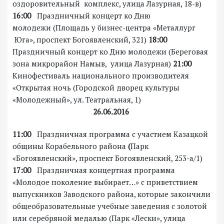
оздоровительный комплекс, улица Лазурная, 18-в)
16:00
Праздничный концерт ко Дню
молодежи (Площадь у бизнес-центра «Металлург
Юга», проспект Богоявленский, 321)
18:00
Праздничный концерт ко Дню молодежи (Береговая
зона микрорайон Намыв, улица Лазурная)
21:00
Кинофестиваль национального производителя
«Открытая ночь (Городской дворец культуры
«Молодежный», ул. Театральная, 1)
26.06.2016
11:00
Праздничная программа с участием Казацкой
общины Корабельного района
(
Парк
«Богоявленский», проспект Богоявленский, 253-а/1)
1
7
:00
Праздничная концертная программа
«Молодое поколение выбирает…» с приветствием
выпускников Заводского района, которые закончили
общеобразовательные учебные заведения с золотой
или серебряной медалью (Парк «Лески», улица