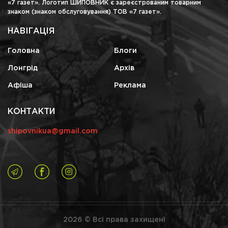
«7 газет». Логотип ШИПОВНИК є зареєстрованим товарним
знаком (знаком обслуговування) ТОВ «7 газет».
НАВІГАЦІЯ
Головна
Блоги
Лонгрід
Архів
Афіша
Реклама
КОНТАКТИ
shipovnikua@gmail.com
2026 © Всі права захищені