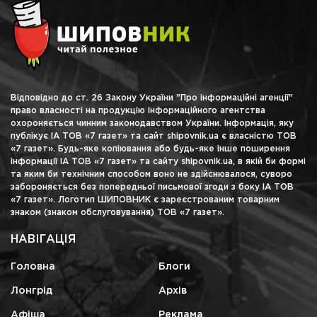
Відповідно до ст. 26 Закону України "Про інформаційні агенції"
право власності на продукцію інформаційного агентства
охороняється чинним законодавством України. Інформація, яку
публікує ІА ТОВ «7 газет» та сайт shipovnik.ua є власністю ТОВ
«7 газет». Будь-яке копіювання або будь-яке інше поширення
інформації ІА ТОВ «7 газет» та сайту shipovnik.ua, в якій би формі
та яким би технічним способом воно не здійснювалося, суворо
забороняється без попередньої письмової згоди з боку ІА ТОВ
«7 газет». Логотип ШИПОВНИК є зареєстрованим товарним
знаком (знаком обслуговування) ТОВ «7 газет».
НАВІГАЦІЯ
Головна
Блоги
Лонгрід
Архів
Афіша
Реклама