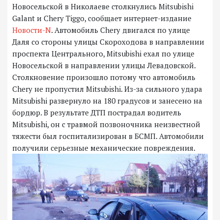
Новосельской в Николаеве столкнулись Mitsubishi
Galant и Chery Tiggo, сообщает интернет-издание
Новости-N
. Автомобиль Chery двигался по улице
Даля со стороны улицы Скороходова в направлении
проспекта Центрального, Mitsubishi ехал по улице
Новосельской в направлении улицы Левадовской.
Столкновение произошло потому что автомобиль
Chery не пропустил Mitsubishi. Из-за сильного удара
Mitsubishi развернуло на 180 градусов и занесено на
бордюр. В результате ДТП пострадал водитель
Mitsubishi, он с травмой позвоночника неизвестной
тяжести был госпитализирован в БСМП. Автомобили
получили серьезные механические повреждения.