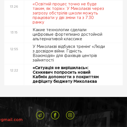
«Освітній процес точно не буде
13:26
таким, як торік»: У Миколаєві через
загрозу обстрілів школи можуть
працювати у дві зміни та з 7:30
ранку
Какие технологии сделали
13:15
цифровые фортепиано достойной
альтернативой классике
У Миколаєві відбувся тренінг «Люди
12:55
з досвідом війни. Гідність.
Взаємодія» для фахівців центрів
зайнятості
«Ситуація не вирішилась»:
12:22
Сєнкевич попросить новий
Кабмін допомогти з покриттям
дефіциту бюджету Миколаєва
@gmail.com