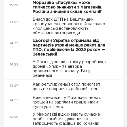
Морозиво «Ласунка» може
15:28
тимчасово зникнути з магазинів.
Росіяни знищили склад компанії
Внаслідок ДТП на Баштанщині
14:57
травмувався неповнолітній пасажир
- поліцейські встановлюють
обставини автопригоди
Цьогоріч Україна отримала від
14:32
партнерів утричі менше ракет для
ППО, порівнюючи із 2025 роком —
Зеленський
У Росії підірвали автівку розробника
14:29
дронів «Упир» та автора
провоєнного тг-каналу. Він у
реанімації
Как регулируемый стол помогает
14:27
дольше сохранять рабочий темп
Вже з вересня у Миколаєві немає
14:27
грошей на зарплати працівникам
культури, - мер
У Миколаєві відкривають сучасне
13:56
реабілітаційне відділення та
запрошують фахівців до команди