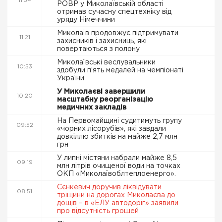
11:54
РОВР у Миколаївській області
отримав сучасну спецтехніку від
уряду Німеччини
Миколаїв продовжує підтримувати
11:21
захисників і захисниць, які
повертаються з полону
Миколаївські веслувальники
10:53
здобули п’ять медалей на чемпіонаті
України
У Миколаєві завершили
10:20
масштабну реорганізацію
медичних закладів
На Первомайщині судитимуть групу
09:52
«чорних лісорубів», які завдали
довкіллю збитків на майже 2,7 млн
грн
У липні містяни набрали майже 8,5
09:19
млн літрів очищеної води на точках
ОКП «Миколаївоблтеплоенерго».
Сєнкевич доручив ліквідувати
08:51
тріщини на дорогах Миколаєва до
дощів – в «ЕЛУ автодоріг» заявили
про відсутність грошей