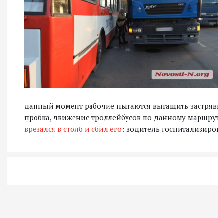
данный момент рабочие пытаются вытащить застрявш
пробка, движение троллейбусов по данному маршрут
врезался в столб и сбил его
: водитель госпитализиро