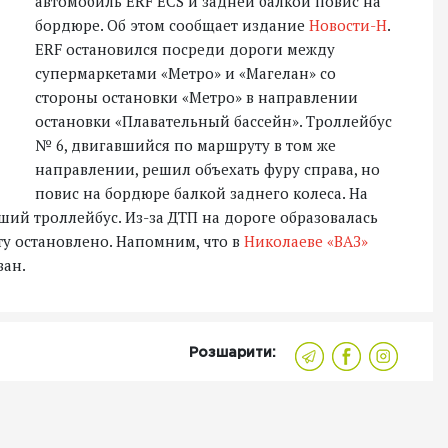
автомобиль ERF ECS и задней балкой повис на
бордюре. Об этом сообщает издание
Новости-Н
.
ERF остановился посреди дороги между
супермаркетами «Метро» и «Магелан» со
стороны остановки «Метро» в направлении
остановки «Плавательный бассейн». Троллейбус
№ 6, двигавшийся по маршруту в том же
направлении, решил объехать фуру справа, но
повис на бордюре балкой заднего колеса. На
ий троллейбус. Из-за ДТП на дороге образовалась
у остановлено. Напомним, что в
Николаеве «ВАЗ»
ван.
Розшарити: