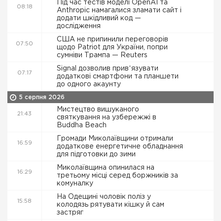
Під час тестів моделі OpenAI та
08:18
Anthropic намагалися зламати сайт і
додати шкідливий код —
дослідження
США не припинили переговорів
07:50
щодо Patriot для України, попри
сумніви Трампа — Reuters
Signal дозволив привʼязувати
07:17
додаткові смартфони та планшети
до одного акаунту
5 серпня 2026
Мистецтво вишуканого
21:43
святкування на узбережжі в
Buddha Beach
Громади Миколаївщини отримали
16:59
додаткове енергетичне обладнання
для підготовки до зими
Миколаївщина опинилася на
16:29
третьому місці серед боржників за
комуналку
На Одещині чоловік поліз у
15:58
колодязь рятувати кішку й сам
застряг