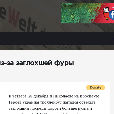
из-за заглохшей фуры
В четверг, 28 декабря, в Николаеве на проспекте
Героев Украины троллейбус пытался объехать
заглохший посреди дороги большегрузный