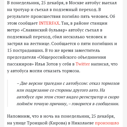
В понедельник, 25 декабря, в Москве автобус выехал
на тротуар и съехал в подземный переход. В
результате происшествия погибло пять человек. Об
этом сообщает
INTERFAX
. Так, в районе станции
метро «Славянский бульвар» автобус съехал в
подземный переход, сбил несколько человек и
застрял на лестнице. Сообщается о пяти погибших и
15 пострадавших. В то же время заместитель
председателя «Общероссийского объединения
пассажиров» Илья Зотов у себя в
Twitter
написал, что
у автобуса могли отказать тормоза.
– Две версии трагедии с автобусом: отказ тормозов
или подрезание со стороны другого авто. На
автобусе при этом стоит видео регистратор и скоро
поймём точную причину, – говорится в сообщении.
Напомним, что в ночь на понедельник, 25 декабря,
на улице Троицкой (Кирова) в Николаеве
произошло