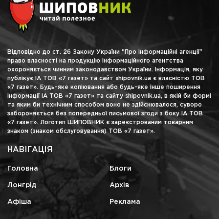
Відповідно до ст. 26 Закону України "Про інформаційні агенції"
право власності на продукцію інформаційного агентства
охороняється чинним законодавством України. Інформація, яку
публікує ІА ТОВ «7 газет» та сайт shipovnik.ua є власністю ТОВ
«7 газет». Будь-яке копіювання або будь-яке інше поширення
інформації ІА ТОВ «7 газет» та сайту shipovnik.ua, в якій би формі
та яким би технічним способом воно не здійснювалося, суворо
забороняється без попередньої письмової згоди з боку ІА ТОВ
«7 газет». Логотип ШИПОВНИК є зареєстрованим товарним
знаком (знаком обслуговування) ТОВ «7 газет».
НАВІГАЦІЯ
Головна
Блоги
Лонгрід
Архів
Афіша
Реклама