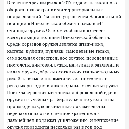
В течение трех кварталов 2017 года из незаконного
оборота правоохранители территориальных
подразделений Главного управления Национальной
полиции в Николаевской области изъяли 344
единицы оружия. Об этом сообщили в отделе
коммуникации полиции Николаевской области.
Среди образцов оружия является штык-ножи,
кастеты, дубинка, нунчаки, самодельные тесаки,
самодельная огнестрельное оружие, переделанные
пистолеты, винтовки, ружья, магазины к различным
видам оружия, обрезы охотничьих гладкоствольных
ружей, газовые и пневматические пистолеты и
револьверы, одно и двуствольные охотничьи
ружья.
После завершения месячника добровольной сдачи
оружия и судебных разбирательств по уголовным
производствах, вещественные доказательства
передаются на ответственное хранение, а в
дальнейшем подлежат уничтожению.
Уничтожение
оружия проводится несколько раз в год под