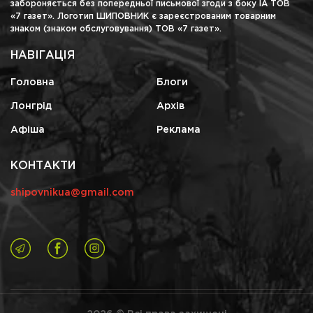
забороняється без попередньої письмової згоди з боку ІА ТОВ
«7 газет». Логотип ШИПОВНИК є зареєстрованим товарним
знаком (знаком обслуговування) ТОВ «7 газет».
НАВІГАЦІЯ
Головна
Блоги
Лонгрід
Архів
Афіша
Реклама
КОНТАКТИ
shipovnikua@gmail.com