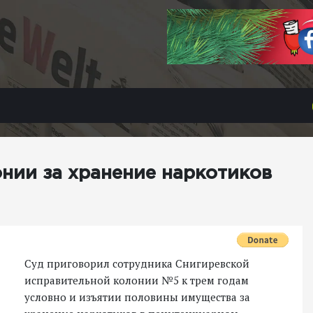
нии за хранение наркотиков
Суд приговорил сотрудника Снигиревской
исправительной колонии №5 к трем годам
условно и изъятии половины имущества за