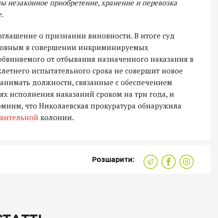
ины незаконное приобретение, хранение и перевозка
.
оглашение о признании виновности. В итоге суд
иновным в совершении инкриминируемых
обвиняемого от отбывания назначенного наказания в
ехлетнего испытательного срока не совершит новое
занимать должности, связанные с обеспечением
ях исполнения наказаний сроком на три года, и
мним, что Николаевская прокуратура обнаружила
вительной
колонии.
Розшарити: