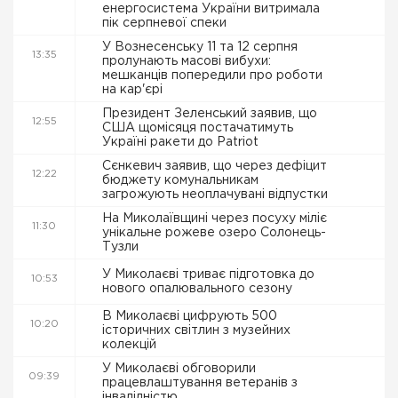
енергосистема України витримала
пік серпневої спеки
У Вознесенську 11 та 12 серпня
13:35
пролунають масові вибухи:
мешканців попередили про роботи
на кар'єрі
Президент Зеленський заявив, що
12:55
США щомісяця постачатимуть
Україні ракети до Patriot
Сєнкевич заявив, що через дефіцит
12:22
бюджету комунальникам
загрожують неоплачувані відпустки
На Миколаївщині через посуху міліє
11:30
унікальне рожеве озеро Солонець-
Тузли
У Миколаєві триває підготовка до
10:53
нового опалювального сезону
В Миколаєві цифрують 500
10:20
історичних світлин з музейних
колекцій
У Миколаєві обговорили
09:39
працевлаштування ветеранів з
інвалідністю