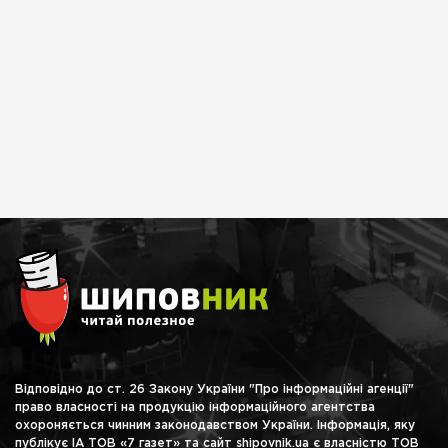
Відповідно до ст. 26 Закону України "Про інформаційні агенції"
право власності на продукцію інформаційного агентства
охороняється чинним законодавством України. Інформація, яку
публікує ІА ТОВ «7 газет» та сайт shipovnik.ua є власністю ТОВ