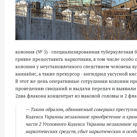
колония (№ 5) - специализированная туберкулезная 
гривне предоставить наркотикик, в том числе особо 
колонии у неустановленного следствием человека к
каннабис, а также прекурсор - ангидрид уксусной кис
В этот же день оперативные сотрудники колонии пр
проведению свиданий и выдачи передач и выявили ок
2два флакона концентрат из маковой соломы и 2 фл
— Таким образом, обвиняемый совершил преступлен
Кодекса Украины незаконное приобретение и хранен
части 2 Уголовного Кодекса Украины незаконное п
наркотических средств, сбыт наркотических и осо