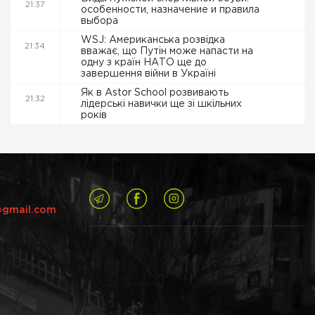
21:37
особенности, назначение и правила
выбора
WSJ: Американська розвідка
21:34
вважає, що Путін може напасти на
одну з країн НАТО ще до
завершення війни в Україні
Як в Astor School розвивають
21:32
лідерські навички ще зі шкільних
років
@gmail.com