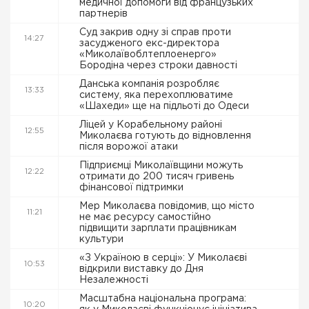
медичної допомоги від французьких
партнерів
Суд закрив одну зі справ проти
14:27
засудженого екс-директора
«Миколаївоблтеплоенерго»
Бородіна через строки давності
Данська компанія розробляє
13:33
систему, яка перехоплюватиме
«Шахеди» ще на підльоті до Одеси
Ліцей у Корабельному районі
12:55
Миколаєва готують до відновлення
після ворожої атаки
Підприємці Миколаївщини можуть
12:22
отримати до 200 тисяч гривень
фінансової підтримки
Мер Миколаєва повідомив, що місто
11:21
не має ресурсу самостійно
підвищити зарплати працівникам
культури
«З Україною в серці»: У Миколаєві
10:53
відкрили виставку до Дня
Незалежності
Масштабна національна програма:
10:20