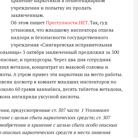
хранение наркотиков в пенитенциарном
учреждении и попытку их продать
заключенным.
Об этом пишет
Преступности.НЕТ
. Так, суд
установил, что младшему инспектора отдела
надзора и безопасности государственного
учреждения «Снигиревская исправительная
больница» 3 октября заключенный предложил за 300
опасные, и прекурсоры. Через два дня сотрудник
упил метадон, концентрат из маковой соломы и
лоты. А утром привез эти наркотики на место работы.
овели досмотр в комнате младших инспекторов по
оло 60 грамм каннабиса, десять таблеток метадона,
акона ангидрида уксусной кислоты.
ия, предусмотренные ст. 307 части 1 Уголовного
ие с целью сбыта наркотических средств; ст. 307
риобретение и хранение с целью сбыта особо опасных
бо опасных наркотических средств в места лишения