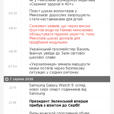
як у Миколаєві функціонує ініціатива
«Скринінг здоровʼя 40+»
Пласт шукає волонтерів у
09:32
Миколаєві: дорослих запрошують
стати наставниками для дітей
Сєнкевич заявив, що через високі
08:51
ґрунтові води на Намиві неможливо
облаштувати підземні укриття, тому
Миколаїв шукає донорів для
придбання модульних
Український гросмейстер Василь
08:18
Іванчук увійде до Зали світової
шахової слави
«Укрзалізниця» змінила маршрути
07:50
низки потягів через безпекову
ситуацію у східних регіонах
7 серпня 2026
Samsung Galaxy Watch 9: огляд
22:15
нової серії смарт-годинників від
Samsung
Президент Зеленський вперше
21:38
прибув з візитом до Сербії
Виды мужской спортивной обуви: