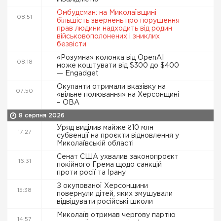
Омбудсман: на Миколаївщині
08:51
більшість звернень про порушення
прав людини надходить від родин
військовополонених і зниклих
безвісти
«Розумна» колонка від OpenAI
08:18
може коштувати від $300 до $400
— Engadget
Окупанти отримали вказівку на
07:50
«вільне полювання» на Херсонщині
– ОВА
8 серпня 2026
Уряд виділив майже ₴10 млн
17:27
субвенції на проєкти відновлення у
Миколаївській області
Сенат США ухвалив законопроєкт
16:31
покійного Грема щодо санкцій
проти росії та Ірану
З окупованої Херсонщини
15:38
повернули дітей, яких змушували
відвідувати російські школи
Миколаїв отримав чергову партію
14:57