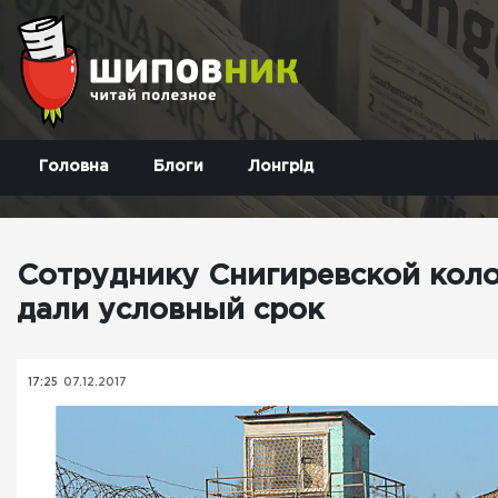
Головна
Блоги
Лонгрід
Сотруднику Снигиревской коло
дали условный срок
17:25
07.12.2017