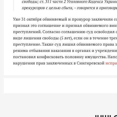
свободы; ст. 311 части 2 Уголовного Кодекса Укра
прекурсоров с целью сбыта, – говорится в приговоре
Уже 31 октября обвиняемый и прокурор заключили с
признал это соглашение и признал обвиняемого в
преступлений. Согласно соглашению суд освободил 
виде лишения свободы (5 лет), если он в течение тр
преступление. Также суд лишил обвиняемого права 
режима отбывания наказания в органах и учреждени
постановил конфисковать половину имущества. Напо
нарушения прав заключенных в Снигиревской
испра