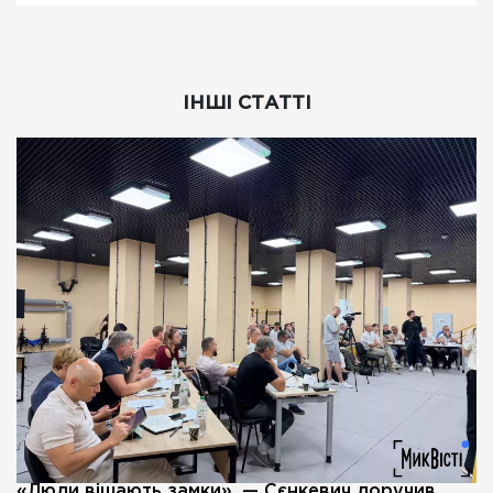
ІНШІ СТАТТІ
«Люди вішають замки», — Сєнкевич доручив