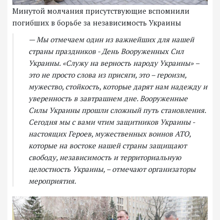
Минутой молчания присутствующие вспомнили
погибших в борьбе за независимость Украины
— Мы отмечаем один из важнейших для нашей
страны праздников - День Вооруженных Сил
Украины. «Служу на верность народу Украины» –
это не просто слова из присяги, это – героизм,
мужество, стойкость, которые дарят нам надежду и
уверенность в завтрашнем дне. Вооруженные
Силы Украины прошли сложный путь становления.
Сегодня мы с вами чтим защитников Украины -
настоящих Героев, мужественных воинов АТО,
которые на востоке нашей страны защищают
свободу, независимость и территориальную
целостность Украины, – отмечают организаторы
мероприятия.