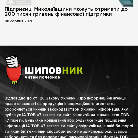
Підприємці Миколаївщини можуть отримати до
200 тисяч гривень фінансової підтримки
08 серпня 2026
Відповідно до ст. 26 Закону України "Про інформаційні агенції"
право власності на продукцію інформаційного агентства
охороняється чинним законодавством України. Інформація, яку
публікує ІА ТОВ «7 газет» та сайт shipovnik.ua є власністю ТОВ
«7 газет». Будь-яке копіювання або будь-яке інше поширення
інформації ІА ТОВ «7 газет» та сайту shipovnik.ua, в якій би формі
та яким би технічним способом воно не здійснювалося, суворо
забороняється без попередньої письмової згоди з боку ІА ТОВ