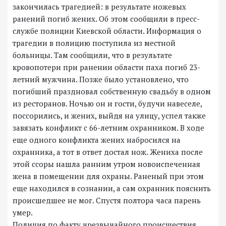
закончилась трагедией: в результате ножевых
ранений погиб жених. Об этом сообщили в пресс-
службе полиции Киевской области. Информация о
трагедии в полицию поступила из местной
больницы. Там сообщили, что в результате
кровопотери при ранении области паха погиб 23-
летний мужчина. Позже было установлено, что
погибший праздновал собственную свадьбу в одном
из ресторанов. Ночью он и гости, будучи навеселе,
поссорились, и жених, выйдя на улицу, успел также
завязать конфликт с 66-летним охранником. В ходе
еще одного конфликта жених набросился на
охранника, а тот в ответ достал нож. Жениха после
этой ссоры нашла ранним утром новоиспеченная
жена в помещении для охраны. Раненый при этом
еще находился в сознании, а сам охранник пояснить
происшедшее не мог. Спустя полтора часа парень
умер.
Полиция по факту чрезвычайного происшествия