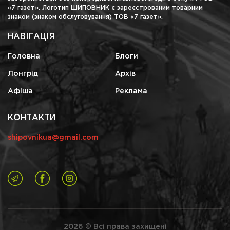
«7 газет». Логотип ШИПОВНИК є зареєстрованим товарним
знаком (знаком обслуговування) ТОВ «7 газет».
НАВІГАЦІЯ
Головна
Блоги
Лонгрід
Архів
Афіша
Реклама
КОНТАКТИ
shipovnikua@gmail.com
2026 © Всі права захищені