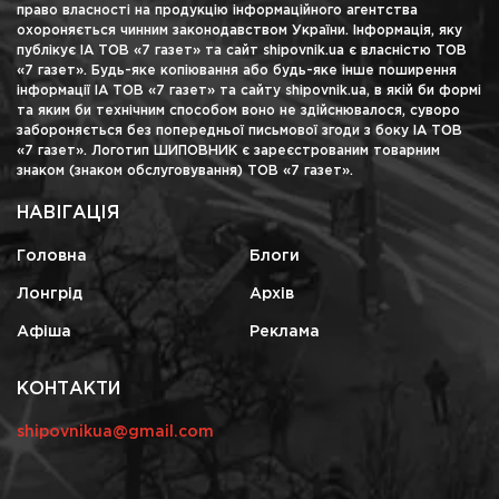
право власності на продукцію інформаційного агентства
охороняється чинним законодавством України. Інформація, яку
публікує ІА ТОВ «7 газет» та сайт shipovnik.ua є власністю ТОВ
«7 газет». Будь-яке копіювання або будь-яке інше поширення
інформації ІА ТОВ «7 газет» та сайту shipovnik.ua, в якій би формі
та яким би технічним способом воно не здійснювалося, суворо
забороняється без попередньої письмової згоди з боку ІА ТОВ
«7 газет». Логотип ШИПОВНИК є зареєстрованим товарним
знаком (знаком обслуговування) ТОВ «7 газет».
НАВІГАЦІЯ
Головна
Блоги
Лонгрід
Архів
Афіша
Реклама
КОНТАКТИ
shipovnikua@gmail.com