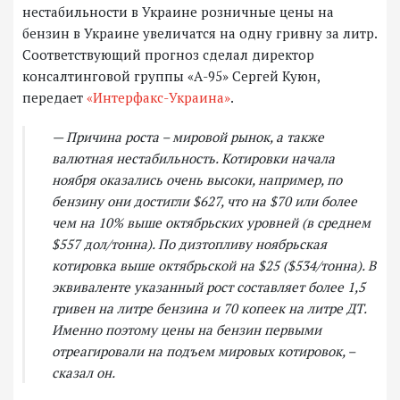
нестабильности в Украине розничные цены на
бензин в Украине увеличатся на одну гривну за литр.
Соответствующий прогноз сделал директор
консалтинговой группы «А-95» Сергей Куюн,
передает
«Интерфакс-Украина»
.
— Причина роста – мировой рынок, а также
валютная нестабильность. Котировки начала
ноября оказались очень высоки, например, по
бензину они достигли $627, что на $70 или более
чем на 10% выше октябрьских уровней (в среднем
$557 дол/тонна). По дизтопливу ноябрьская
котировка выше октябрьской на $25 ($534/тонна). В
эквиваленте указанный рост составляет более 1,5
гривен на литре бензина и 70 копеек на литре ДТ.
Именно поэтому цены на бензин первыми
отреагировали на подъем мировых котировок, –
сказал он.