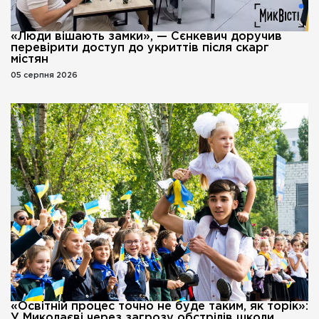
«Люди вішають замки», — Сєнкевич доручив
перевірити доступ до укриттів після скарг
містян
05 серпня 2026
«Освітній процес точно не буде таким, як торік»:
У Миколаєві через загрозу обстрілів школи