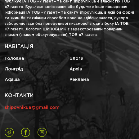
публікує ІА ТОВ «7 газет» та сайт shipovnik.ua є власністю ТОВ
«7 газет». Будь-яке копіювання або будь-яке інше поширення
інформації ІА ТОВ «7 газет» та сайту shipovnik.ua, в якій би формі
та яким би технічним способом воно не здійснювалося, суворо
забороняється без попередньої письмової згоди з боку ІА ТОВ
«7 газет». Логотип ШИПОВНИК є зареєстрованим товарним
знаком (знаком обслуговування) ТОВ «7 газет».
НАВІГАЦІЯ
Головна
Блоги
Лонгрід
Архів
Афіша
Реклама
КОНТАКТИ
shipovnikua@gmail.com