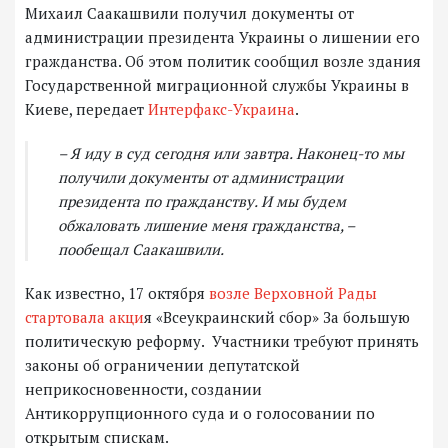
Михаил Саакашвили получил документы от
администрации президента Украины о лишении его
гражданства. Об этом политик сообщил возле здания
Государственной миграционной службы Украины в
Киеве, передает
Интерфакс-Украина
.
– Я иду в суд сегодня или завтра. Наконец-то мы
получили документы от администрации
президента по гражданству. И мы будем
обжаловать лишение меня гражданства, –
пообещал Саакашвили.
Как известно, 17 октября
возле Верховной Рады
стартовала акци
я «Всеукраинский сбор» За большую
политическую реформу. Участники требуют принять
законы об ограничении депутатской
неприкосновенности, создании
Антикоррупционного суда и о голосовании по
открытым спискам.