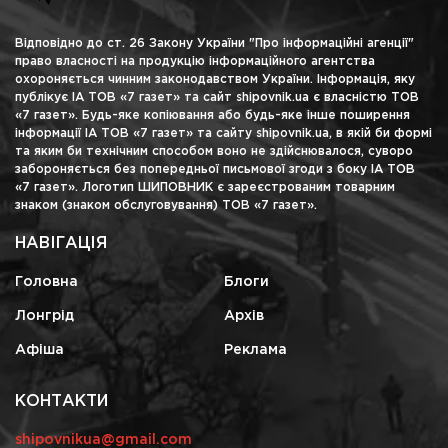
Відповідно до ст. 26 Закону України "Про інформаційні агенції"
право власності на продукцію інформаційного агентства
охороняється чинним законодавством України. Інформація, яку
публікує ІА ТОВ «7 газет» та сайт shipovnik.ua є власністю ТОВ
«7 газет». Будь-яке копіювання або будь-яке інше поширення
інформації ІА ТОВ «7 газет» та сайту shipovnik.ua, в якій би формі
та яким би технічним способом воно не здійснювалося, суворо
забороняється без попередньої письмової згоди з боку ІА ТОВ
«7 газет». Логотип ШИПОВНИК є зареєстрованим товарним
знаком (знаком обслуговування) ТОВ «7 газет».
НАВІГАЦІЯ
Головна
Блоги
Лонгрід
Архів
Афіша
Реклама
КОНТАКТИ
shipovnikua@gmail.com