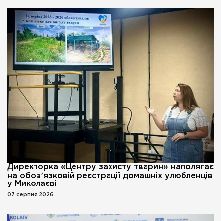
Директорка «Центру захисту тварин» наполягає
на обовʼязковій реєстрації домашніх улюбленців
у Миколаєві
07 серпня 2026