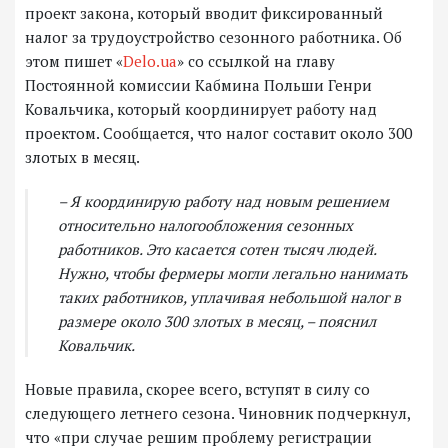
проект закона, который вводит фиксированный
налог за трудоустройство сезонного работника. Об
этом пишет «
Delo.ua
» со ссылкой на главу
Постоянной комиссии Кабмина Польши Генри
Ковальчика, который координирует работу над
проектом. Сообщается, что налог составит около 300
злотых в месяц.
– Я координирую работу над новым решением
относительно налогообложения сезонных
работников. Это касается сотен тысяч людей.
Нужно, чтобы фермеры могли легально нанимать
таких работников, уплачивая небольшой налог в
размере около 300 злотых в месяц, – пояснил
Ковальчик.
Новые правила, скорее всего, вступят в силу со
следующего летнего сезона. Чиновник подчеркнул,
что «при случае решим проблему регистрации