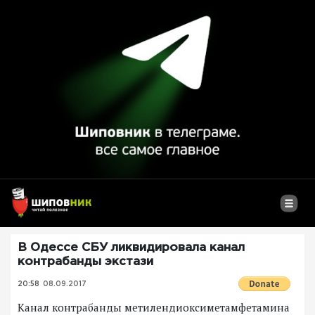
В Одессе СБУ ликвидировала канал
контрабанды экстази
20:58
08.09.2017
Канал контрабанды метилендиоксиметамфетамина