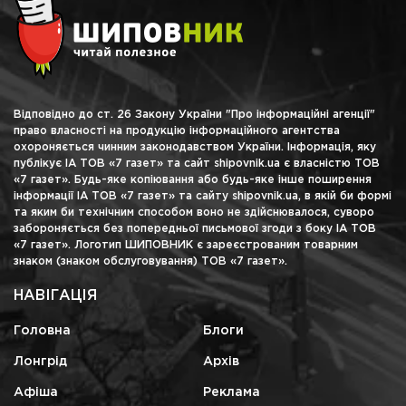
Відповідно до ст. 26 Закону України "Про інформаційні агенції"
право власності на продукцію інформаційного агентства
охороняється чинним законодавством України. Інформація, яку
публікує ІА ТОВ «7 газет» та сайт shipovnik.ua є власністю ТОВ
«7 газет». Будь-яке копіювання або будь-яке інше поширення
інформації ІА ТОВ «7 газет» та сайту shipovnik.ua, в якій би формі
та яким би технічним способом воно не здійснювалося, суворо
забороняється без попередньої письмової згоди з боку ІА ТОВ
«7 газет». Логотип ШИПОВНИК є зареєстрованим товарним
знаком (знаком обслуговування) ТОВ «7 газет».
НАВІГАЦІЯ
Головна
Блоги
Лонгрід
Архів
Афіша
Реклама