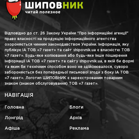
Відповідно до ст. 26 Закону України "Про інформаційні агенції"
право власності на продукцію інформаційного агентства
охороняється чинним законодавством України. Інформація, яку
публікує ІА ТОВ «7 газет» та сайт shipovnik.ua є власністю ТОВ
«7 газет». Будь-яке копіювання або будь-яке інше поширення
інформації ІА ТОВ «7 газет» та сайту shipovnik.ua, в якій би формі
та яким би технічним способом воно не здійснювалося, суворо
забороняється без попередньої письмової згоди з боку ІА ТОВ
«7 газет». Логотип ШИПОВНИК є зареєстрованим товарним
знаком (знаком обслуговування) ТОВ «7 газет».
НАВІГАЦІЯ
Головна
Блоги
Лонгрід
Архів
Афіша
Реклама