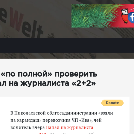
 «по полной» проверить
ал на журналиста «2+2»
В Николаевской облгосадминистрации «взяли
на карандаш» перевозчика ЧП «Ива», чей
водитель вчера
напал на журналиста