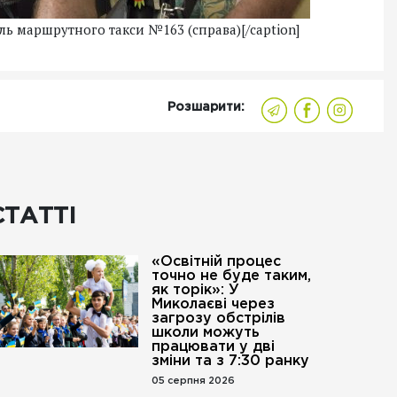
ель маршрутного такси №163 (справа)[/caption]
Розшарити:
СТАТТІ
«Освітній процес
точно не буде таким,
як торік»: У
Миколаєві через
загрозу обстрілів
школи можуть
працювати у дві
зміни та з 7:30 ранку
05 серпня 2026