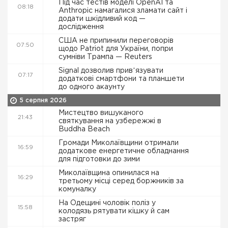
Під час тестів моделі OpenAI та
08:18
Anthropic намагалися зламати сайт і
додати шкідливий код —
дослідження
США не припинили переговорів
07:50
щодо Patriot для України, попри
сумніви Трампа — Reuters
Signal дозволив привʼязувати
07:17
додаткові смартфони та планшети
до одного акаунту
5 серпня 2026
Мистецтво вишуканого
21:43
святкування на узбережжі в
Buddha Beach
Громади Миколаївщини отримали
16:59
додаткове енергетичне обладнання
для підготовки до зими
Миколаївщина опинилася на
16:29
третьому місці серед боржників за
комуналку
На Одещині чоловік поліз у
15:58
колодязь рятувати кішку й сам
застряг