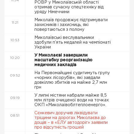
11:54
РОВР у Миколаївській області
отримав сучасну спецтехніку від
уряду Німеччини
Миколаїв продовжує підтримувати
11:21
захисників і захисниць, які
повертаються з полону
Миколаївські веслувальники
10:53
здобули п’ять медалей на чемпіонаті
України
У Миколаєві завершили
10:20
масштабну реорганізацію
медичних закладів
На Первомайщині судитимуть групу
09:52
«чорних лісорубів», які завдали
довкіллю збитків на майже 2,7 млн
грн
У липні містяни набрали майже 8,5
09:19
млн літрів очищеної води на точках
ОКП «Миколаївоблтеплоенерго».
Сєнкевич доручив ліквідувати
08:51
тріщини на дорогах Миколаєва до
дощів – в «ЕЛУ автодоріг» заявили
про відсутність грошей