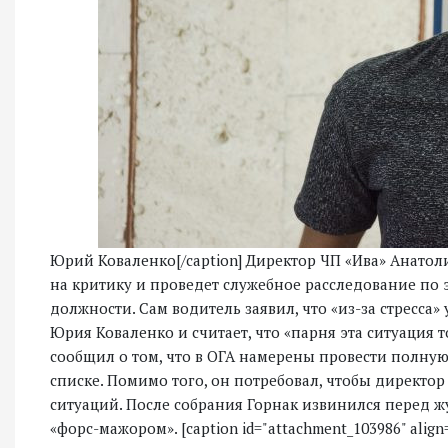
Юрий Коваленко[/caption] Директор ЧП «Ива» Анатоли
на критику и проведет служебное расследование по 
должности. Сам водитель заявил, что «из-за стресса
Юрия Коваленко и считает, что «парня эта ситуация 
сообщил о том, что в ОГА намерены провести полную
списке. Помимо того, он потребовал, чтобы директо
ситуаций. После собрания Горнак извинился перед ж
«форс-мажором». [caption id="attachment_103986" align=