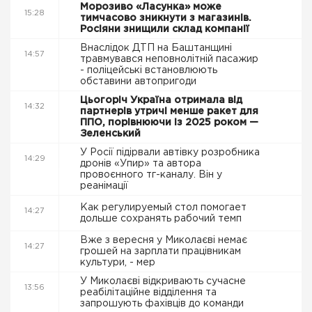
Морозиво «Ласунка» може
15:28
тимчасово зникнути з магазинів.
Росіяни знищили склад компанії
Внаслідок ДТП на Баштанщині
14:57
травмувався неповнолітній пасажир
- поліцейські встановлюють
обставини автопригоди
Цьогоріч Україна отримала від
14:32
партнерів утричі менше ракет для
ППО, порівнюючи із 2025 роком —
Зеленський
У Росії підірвали автівку розробника
14:29
дронів «Упир» та автора
провоєнного тг-каналу. Він у
реанімації
Как регулируемый стол помогает
14:27
дольше сохранять рабочий темп
Вже з вересня у Миколаєві немає
14:27
грошей на зарплати працівникам
культури, - мер
У Миколаєві відкривають сучасне
13:56
реабілітаційне відділення та
запрошують фахівців до команди