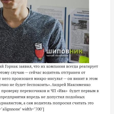
й Горнак заявил, что их компания всегда реагирует
этому случаю — сейчас водитель отстранен от
» у него произошел микро-инсульт — он винит в этом
точно не будет беспокоить». Андрей Максименко
 проверку перевозчиков и ЧП «Ива» будет первым в
р предприятия впредь не допустил подобных
урналистом, а сам водитель попросил считать это
"alignnone" width="700"]