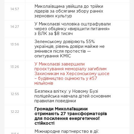
Миколаївщина увійшла до трійки
14:57
лідерів за обсягами збору ранніх
зернових культур
У Миколаєві чоловіка оштрафували
14:27
через обіцянку «вирішити питання»
з ВЛК за $8 тисяч
Зеленському довіряють 55%
13:56
українців, рівень довіри майже не
змінився після протестів —
опитування КМІС
У Миколаєві завершили
13:26
проєктування меморіалу загиблим
Захисникам на Херсонському шосе
– будівництво оцінюють у ₴57
мільйонів
Безпека влітку: у Новому Бузі
12:55
поліцейська навчала дітей основним
правилам поведінки
Громади Миколаївщини
12:22
отримають 27 трансформаторів
для посилення енергетичної
стійкості
Міжнародне партнерство в дії: