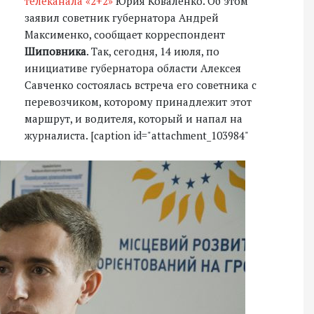
телеканала «2+2»
Юрия Коваленко. Об этом
заявил советник губернатора Андрей
Максименко, сообщает корреспондент
Шиповника
. Так, сегодня, 14 июля, по
инициативе губернатора области Алексея
Савченко состоялась встреча его советника с
перевозчиком, которому принадлежит этот
маршрут, и водителя, который и напал на
журналиста. [caption id="attachment_103984"