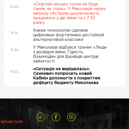
«Освітній процес точно не буде
13:26
таким, як торік»: У Миколаєві через
загрозу обстрілів школи можуть
працювати у дві зміни та з 7:30
ранку
Какие технологии сделали
13:15
цифровые фортепиано достойной
альтернативой классике
У Миколаєві відбувся тренінг «Люди
12:55
з досвідом війни. Гідність.
Взаємодія» для фахівців центрів
зайнятості
«Ситуація не вирішилась»:
12:22
Сєнкевич попросить новий
Кабмін допомогти з покриттям
дефіциту бюджету Миколаєва
@gmail.com