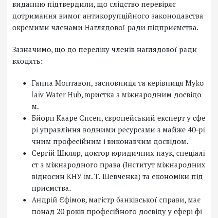
виданню підтвердили, що слідство перевіряє
дотримання вимог антикорупційного законодавства
окремими членами Наглядової ради підприємства.
Зазначимо, що до переліку членів наглядової ради
входять:
Ганна Монтавон, засновниця та керівниця Myko
laiv Water Hub, юристка з міжнародним досвідо
м.
Бйорн Кааре Єнсен, європейський експерт у сфе
рі управління водними ресурсами з майже 40-рі
чним професійним і виконавчим досвідом.
Сергій Шкляр, доктор юридичних наук, спеціалі
ст з міжнародного права (Інститут міжнародних
відносин КНУ ім. Т. Шевченка) та економіки під
приємства.
Андрій Єфімов, магістр банківської справи, має
понад 20 років професійного досвіду у сфері фі