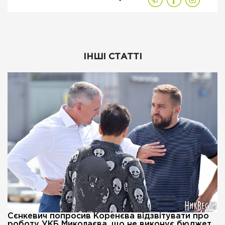
ІНШІ СТАТТІ
Сєнкевич попросив Коренєва відзвітувати про
роботу УКБ Миколаєва, що не виконує бюджет