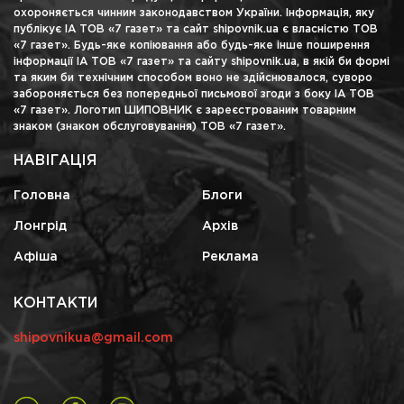
охороняється чинним законодавством України. Інформація, яку
публікує ІА ТОВ «7 газет» та сайт shipovnik.ua є власністю ТОВ
«7 газет». Будь-яке копіювання або будь-яке інше поширення
інформації ІА ТОВ «7 газет» та сайту shipovnik.ua, в якій би формі
та яким би технічним способом воно не здійснювалося, суворо
забороняється без попередньої письмової згоди з боку ІА ТОВ
«7 газет». Логотип ШИПОВНИК є зареєстрованим товарним
знаком (знаком обслуговування) ТОВ «7 газет».
НАВІГАЦІЯ
Головна
Блоги
Лонгрід
Архів
Афіша
Реклама
КОНТАКТИ
shipovnikua@gmail.com