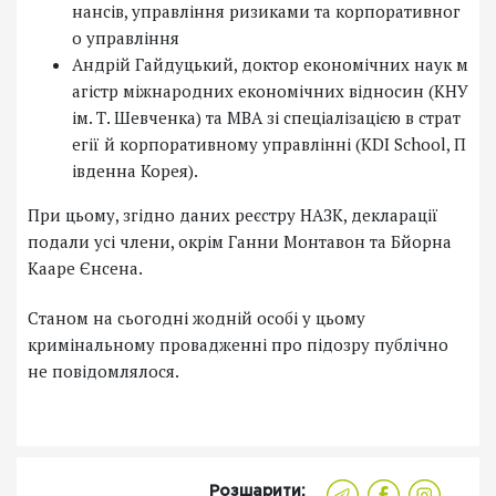
нансів, управління ризиками та корпоративног
о управління
Андрій Гайдуцький, доктор економічних наук м
агістр міжнародних економічних відносин (КНУ
ім. Т. Шевченка) та MBA зі спеціалізацією в страт
егії й корпоративному управлінні (KDI School, П
івденна Корея).
При цьому, згідно даних реєстру НАЗК, декларації
подали усі члени, окрім Ганни Монтавон та Бйорна
Кааре Єнсена.
Станом на сьогодні жодній особі у цьому
кримінальному провадженні про підозру публічно
не повідомлялося.
Розшарити: