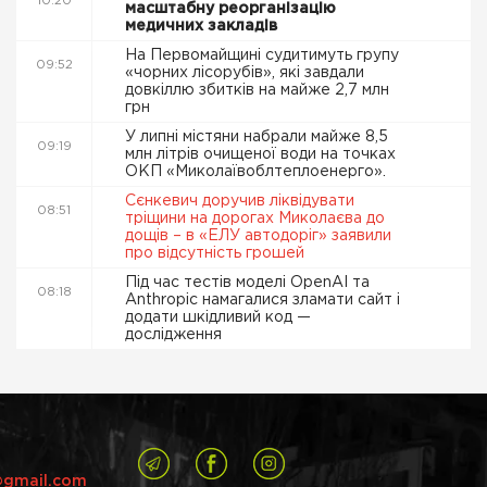
10:20
масштабну реорганізацію
медичних закладів
На Первомайщині судитимуть групу
09:52
«чорних лісорубів», які завдали
довкіллю збитків на майже 2,7 млн
грн
У липні містяни набрали майже 8,5
09:19
млн літрів очищеної води на точках
ОКП «Миколаївоблтеплоенерго».
Сєнкевич доручив ліквідувати
08:51
тріщини на дорогах Миколаєва до
дощів – в «ЕЛУ автодоріг» заявили
про відсутність грошей
Під час тестів моделі OpenAI та
08:18
Anthropic намагалися зламати сайт і
додати шкідливий код —
дослідження
@gmail.com