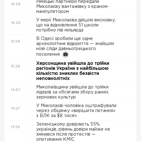
Німецькі партнери передали
16:59
Миколаєву вантажівку з краном-
маніпулятором
У мерії Миколаєва дійшли висновку,
16:29
що на відновлення 51 школи
потрібно пів мільярда
В Одесі зробили ще одне
15:58
археологічне відкриття — знайшли
нові сліди давньогрецького
поселення
Херсонщина увійшла до трійки
15:28
регіонів України з найбільшою
кількістю зниклих безвісти
неповнолітніх
Миколаївщина увійшла до трійки
14:57
лідерів за обсягами збору ранніх
зернових культур
У Миколаєві чоловіка оштрафували
14:27
через обіцянку «вирішити питання»
з ВЛК за $8 тисяч
Зеленському довіряють 55%
13:56
українців, рівень довіри майже не
змінився після протестів —
опитування КМІС