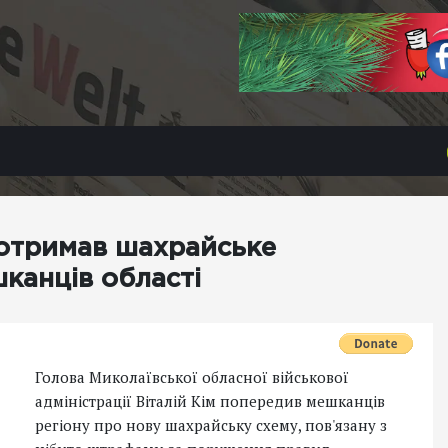
 отримав шахрайське
канців області
Голова Миколаївської обласної військової
адміністрації Віталій Кім попередив мешканців
регіону про нову шахрайську схему, пов'язану з