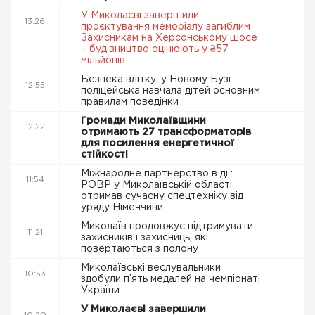
У Миколаєві завершили
13:26
проєктування меморіалу загиблим
Захисникам на Херсонському шосе
– будівництво оцінюють у ₴57
мільйонів
Безпека влітку: у Новому Бузі
12:55
поліцейська навчала дітей основним
правилам поведінки
Громади Миколаївщини
12:22
отримають 27 трансформаторів
для посилення енергетичної
стійкості
Міжнародне партнерство в дії:
11:54
РОВР у Миколаївській області
отримав сучасну спецтехніку від
уряду Німеччини
Миколаїв продовжує підтримувати
11:21
захисників і захисниць, які
повертаються з полону
Миколаївські веслувальники
10:53
здобули п’ять медалей на чемпіонаті
України
У Миколаєві завершили