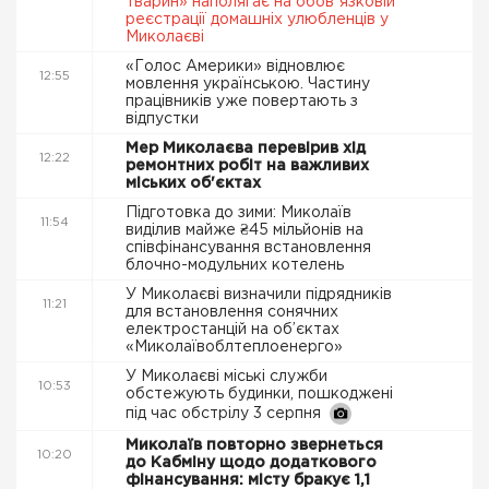
тварин» наполягає на обовʼязковій
реєстрації домашніх улюбленців у
Миколаєві
«Голос Америки» відновлює
12:55
мовлення українською. Частину
працівників уже повертають з
відпустки
Мер Миколаєва перевірив хід
12:22
ремонтних робіт на важливих
міських об'єктах
Підготовка до зими: Миколаїв
11:54
виділив майже ₴45 мільйонів на
співфінансування встановлення
блочно-модульних котелень
У Миколаєві визначили підрядників
11:21
для встановлення сонячних
електростанцій на об’єктах
«Миколаївоблтеплоенерго»
У Миколаєві міські служби
10:53
обстежують будинки, пошкоджені
під час обстрілу 3 серпня
Миколаїв повторно звернеться
10:20
до Кабміну щодо додаткового
фінансування: місту бракує 1,1