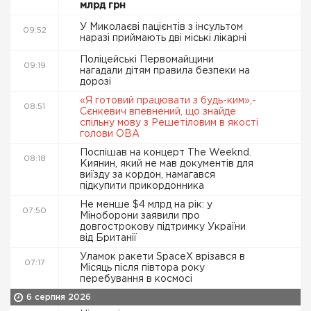
млрд грн
У Миколаєві пацієнтів з інсультом
09:52
наразі приймають дві міські лікарні
Поліцейські Первомайщини
09:19
нагадали дітям правила безпеки на
дорозі
«Я готовий працювати з будь-ким»,-
08:51
Сєнкевич впевнений, що знайде
спільну мову з Решетіловим в якості
голови ОВА
Поспішав на концерт The Weeknd.
08:18
Киянин, який не мав документів для
виїзду за кордон, намагався
підкупити прикордонника
Не менше $4 млрд на рік: у
07:50
Міноборони заявили про
довгострокову підтримку України
від Британії
Уламок ракети SpaceX врізався в
07:17
Місяць після півтора року
перебування в космосі
6 серпня 2026