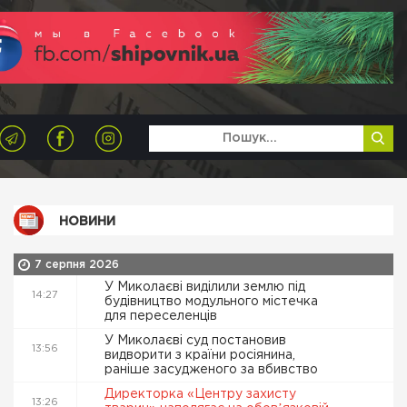
НОВИНИ
7 серпня 2026
У Миколаєві виділили землю під
14:27
будівництво модульного містечка
для переселенців
У Миколаєві суд постановив
13:56
видворити з країни росіянина,
раніше засудженого за вбивство
Директорка «Центру захисту
13:26