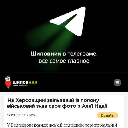
На Херсонщині звільнений із полону
військовий зняв своє фото з Алеї Надії
15:28
09.06.2026
У Великоолександрівській селищній територіальній