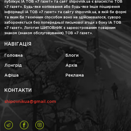
публікує ІА ТОВ «7 газет» та сайт shipovnik.ua є власністю ТОВ
«7 газет». Будь-яке копіювання або будь-яке інше поширення
інформації ІА ТОВ «7 газет» та сайту shipovnik.ua, в якій би формі
та яким би технічним способом воно не здійснювалося, суворо
забороняється без попередньої письмової згоди з боку ІА ТОВ
«7 газет». Логотип ШИПОВНИК є зареєстрованим товарним
знаком (знаком обслуговування) ТОВ «7 газет».
НАВІГАЦІЯ
Головна
Блоги
Лонгрід
Архів
Афіша
Реклама
КОНТАКТИ
shipovnikua@gmail.com