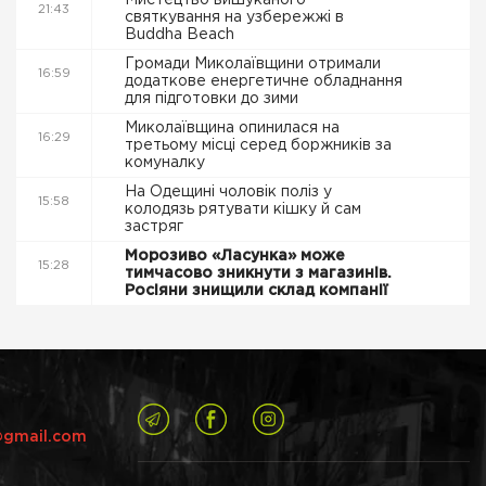
Мистецтво вишуканого
21:43
святкування на узбережжі в
Buddha Beach
Громади Миколаївщини отримали
16:59
додаткове енергетичне обладнання
для підготовки до зими
Миколаївщина опинилася на
16:29
третьому місці серед боржників за
комуналку
На Одещині чоловік поліз у
15:58
колодязь рятувати кішку й сам
застряг
Морозиво «Ласунка» може
15:28
тимчасово зникнути з магазинів.
Росіяни знищили склад компанії
@gmail.com