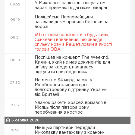
У Миколаєві пацієнтів з інсультом
09:52
наразі приймають дві міські лікарні
Поліцейські Первомайщини
09:19
нагадали дітям правила безпеки на
дорозі
«Я готовий працювати з будь-ким»,-
08:51
Сєнкевич впевнений, що знайде
спільну мову з Решетіловим в якості
голови ОВА
Поспішав на концерт The Weeknd.
08:18
Киянин, який не мав документів для
виїзду за кордон, намагався
підкупити прикордонника
Не менше $4 млрд на рік: у
07:50
Міноборони заявили про
довгострокову підтримку України
від Британії
Уламок ракети SpaceX врізався в
07:17
Місяць після півтора року
перебування в космосі
6 серпня 2026
Німецькі партнери передали
16:59
Миколаєву вантажівку з краном-