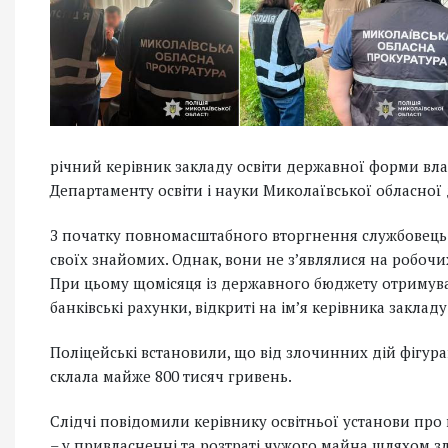
річний керівник закладу освіти державної форми вла
Департаменту освіти і науки Миколаївської обласної 
З початку повномасштабного вторгнення службовець
своїх знайомих. Однак, вони не з’являлися на робочи
При цьому щомісяця із державного бюджету отримувал
банківські рахунки, відкриті на ім’я керівника закладу
Поліцейські встановили, що від злочинних дій фігур
склала майже 800 тисяч гривень.
Слідчі повідомили керівнику освітньої установи про п
– у привласненні та розтраті чужого майна шляхом 