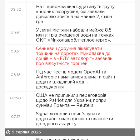
На Первомайщині судитимуть групу
09:52
«чорних лісорубів», які завдали
довкіллю збитків на майже 2,7 млн
грн
У липні містяни набрали майже 8,5
09:19
млн літрів очищеної води на точках
ОКП «Миколаївоблтеплоенерго».
Сєнкевич доручив ліквідувати
08:51
тріщини на дорогах Миколаєва до
дощів – в «ЕЛУ автодоріг» заявили
про відсутність грошей
Під час тестів моделі OpenAI та
08:18
Anthropic намагалися зламати сайт і
додати шкідливий код —
дослідження
США не припинили переговорів
07:50
щодо Patriot для України, попри
сумніви Трампа — Reuters
Signal дозволив привʼязувати
07:17
додаткові смартфони та планшети
до одного акаунту
5 серпня 2026