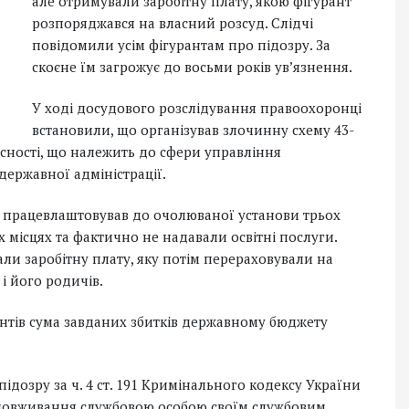
але отримували заробітну плату, якою фігурант
розпоряджався на власний розсуд. Слідчі
повідомили усім фігурантам про підозру. За
скоєне їм загрожує до восьми років ув’язнення.
У ході досудового розслідування правоохоронці
встановили, що організував злочинну схему 43-
сності, що належить до сфери управління
державної адміністрації.
 працевлаштовував до очолюваної установи трьох
х місцях та фактично не надавали освітні послуги.
и заробітну плату, яку потім перераховували на
 і його родичів.
антів сума завданих збитків державному бюджету
ідозру за ч. 4 ст. 191 Кримінального кодексу України
зловживання службовою особою своїм службовим