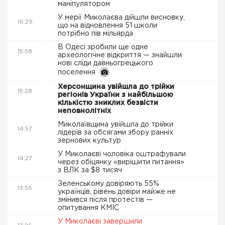
маніпулятором
У мерії Миколаєва дійшли висновку,
16:29
що на відновлення 51 школи
потрібно пів мільярда
В Одесі зробили ще одне
15:58
археологічне відкриття — знайшли
нові сліди давньогрецького
поселення
Херсонщина увійшла до трійки
15:28
регіонів України з найбільшою
кількістю зниклих безвісти
неповнолітніх
Миколаївщина увійшла до трійки
14:57
лідерів за обсягами збору ранніх
зернових культур
У Миколаєві чоловіка оштрафували
14:27
через обіцянку «вирішити питання»
з ВЛК за $8 тисяч
Зеленському довіряють 55%
13:56
українців, рівень довіри майже не
змінився після протестів —
опитування КМІС
У Миколаєві завершили