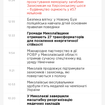
13:26
проєктування меморіалу загиблим
Захисникам на Херсонському шосе
– будівництво оцінюють у ₴57
мільйонів
Безпека влітку: у Новому Бузі
12:55
поліцейська навчала дітей основним
правилам поведінки
Громади Миколаївщини
12:22
отримають 27 трансформаторів
для посилення енергетичної
стійкості
Міжнародне партнерство в дії:
11:54
РОВР у Миколаївській області
отримав сучасну спецтехніку від
уряду Німеччини
Миколаїв продовжує підтримувати
11:21
захисників і захисниць, які
повертаються з полону
Миколаївські веслувальники
10:53
здобули п’ять медалей на чемпіонаті
України
У Миколаєві завершили
10:20
масштабну реорганізацію
медичних закладів