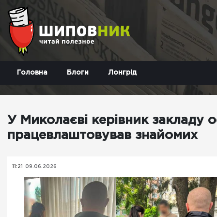
Головна
Блоги
Лонгрід
У Миколаєві керівник закладу о
працевлаштовував знайомих
11:21
09.06.2026