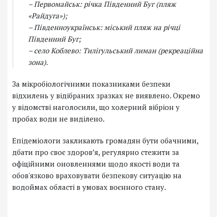
– Первомайськ: річка Південний Буг (пляж
«Райдуга»);
– Південноукраїнськ: міський пляж на річці
Південний Буг;
– село Коблево: Тилігульський лиман (рекреаційна
зона).
За мікробіологічними показниками безпеки
відхилень у відібраних зразках не виявлено. Окремо
у відомстві наголосили, що холерний вібріон у
пробах води не виділено.
Епідеміологи закликають громадян бути обачними,
дбати про своє здоров’я, регулярно стежити за
офіційними оновленнями щодо якості води та
обов'язково враховувати безпекову ситуацію на
водоймах області в умовах воєнного стану.