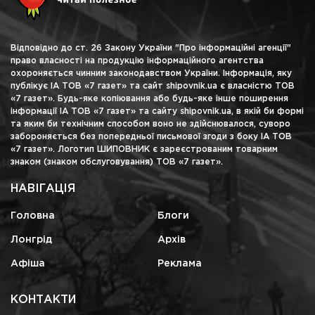
Відповідно до ст. 26 Закону України "Про інформаційні агенції"
право власності на продукцію інформаційного агентства
охороняється чинним законодавством України. Інформація, яку
публікує ІА ТОВ «7 газет» та сайт shipovnik.ua є власністю ТОВ
«7 газет». Будь-яке копіювання або будь-яке інше поширення
інформації ІА ТОВ «7 газет» та сайту shipovnik.ua, в якій би формі
та яким би технічним способом воно не здійснювалося, суворо
забороняється без попередньої письмової згоди з боку ІА ТОВ
«7 газет». Логотип ШИПОВНИК є зареєстрованим товарним
знаком (знаком обслуговування) ТОВ «7 газет».
НАВІГАЦІЯ
Головна
Блоги
Лонгрід
Архів
Афіша
Реклама
КОНТАКТИ