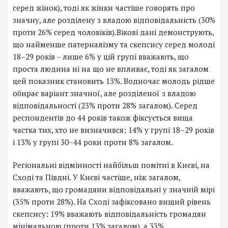
серед жінок), тоді як жінки частіше говорять про
значну, але розділену з владою відповідальність (30%
проти 26% серед чоловіків).
Вікові дані демонструють,
що найменше патерналізму та скепсису серед молоді
18–29 років – лише 6% у цій групі вважають, що
проста людина ні на що не впливає, тоді як загалом
цей показник становить 13%. Водночас молодь рідше
обирає варіант значної, але розділеної з владою
відповідальності (23% проти 28% загалом). Серед
респондентів до 44 років також фіксується вища
частка тих, хто не визначився: 14% у групі 18–29 років
і 13% у групі 30–44 роки проти 8% загалом.
Регіональні відмінності найбільш помітні в Києві, на
Сході та Півдні. У Києві частіше, ніж загалом,
вважають, що громадяни відповідальні у значній мірі
(35% проти 28%). На Сході зафіксовано вищий рівень
скепсису: 19% вважають відповідальність громадян
мінімальною (проти 13% загалом), а 33%