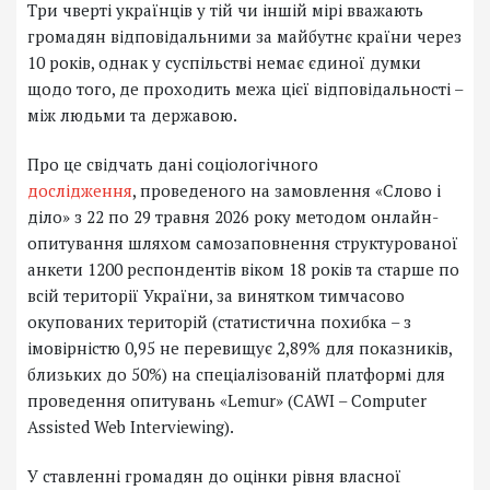
Три чверті українців у тій чи іншій мірі вважають
громадян відповідальними за майбутнє країни через
10 років, однак у суспільстві немає єдиної думки
щодо того, де проходить межа цієї відповідальності –
між людьми та державою.
Про це свідчать дані соціологічного
дослідження
, проведеного на замовлення «Слово і
діло» з 22 по 29 травня 2026 року методом онлайн-
опитування шляхом самозаповнення структурованої
анкети 1200 респондентів віком 18 років та старше по
всій території України, за винятком тимчасово
окупованих територій (статистична похибка – з
імовірністю 0,95 не перевищує 2,89% для показників,
близьких до 50%) на спеціалізованій платформі для
проведення опитувань «Lemur» (CAWI – Computer
Assisted Web Interviewing).
У ставленні громадян до оцінки рівня власної