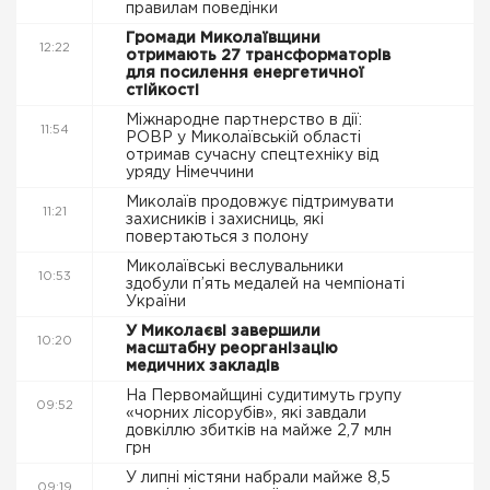
правилам поведінки
Громади Миколаївщини
12:22
отримають 27 трансформаторів
для посилення енергетичної
стійкості
Міжнародне партнерство в дії:
11:54
РОВР у Миколаївській області
отримав сучасну спецтехніку від
уряду Німеччини
Миколаїв продовжує підтримувати
11:21
захисників і захисниць, які
повертаються з полону
Миколаївські веслувальники
10:53
здобули п’ять медалей на чемпіонаті
України
У Миколаєві завершили
10:20
масштабну реорганізацію
медичних закладів
На Первомайщині судитимуть групу
09:52
«чорних лісорубів», які завдали
довкіллю збитків на майже 2,7 млн
грн
У липні містяни набрали майже 8,5
09:19