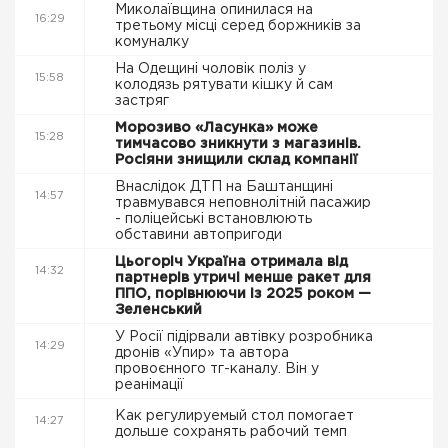
Миколаївщина опинилася на
16:29
третьому місці серед боржників за
комуналку
На Одещині чоловік поліз у
15:58
колодязь рятувати кішку й сам
застряг
Морозиво «Ласунка» може
15:28
тимчасово зникнути з магазинів.
Росіяни знищили склад компанії
Внаслідок ДТП на Баштанщині
14:57
травмувався неповнолітній пасажир
- поліцейські встановлюють
обставини автопригоди
Цьогоріч Україна отримала від
14:32
партнерів утричі менше ракет для
ППО, порівнюючи із 2025 роком —
Зеленський
У Росії підірвали автівку розробника
14:29
дронів «Упир» та автора
провоєнного тг-каналу. Він у
реанімації
Как регулируемый стол помогает
14:27
дольше сохранять рабочий темп