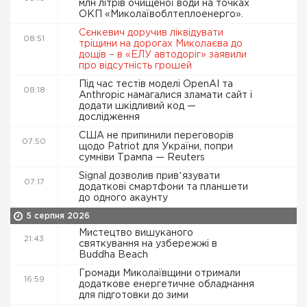
млн літрів очищеної води на точках
ОКП «Миколаївоблтеплоенерго».
Сєнкевич доручив ліквідувати
08:51
тріщини на дорогах Миколаєва до
дощів – в «ЕЛУ автодоріг» заявили
про відсутність грошей
Під час тестів моделі OpenAI та
08:18
Anthropic намагалися зламати сайт і
додати шкідливий код —
дослідження
США не припинили переговорів
07:50
щодо Patriot для України, попри
сумніви Трампа — Reuters
Signal дозволив привʼязувати
07:17
додаткові смартфони та планшети
до одного акаунту
5 серпня 2026
Мистецтво вишуканого
21:43
святкування на узбережжі в
Buddha Beach
Громади Миколаївщини отримали
16:59
додаткове енергетичне обладнання
для підготовки до зими