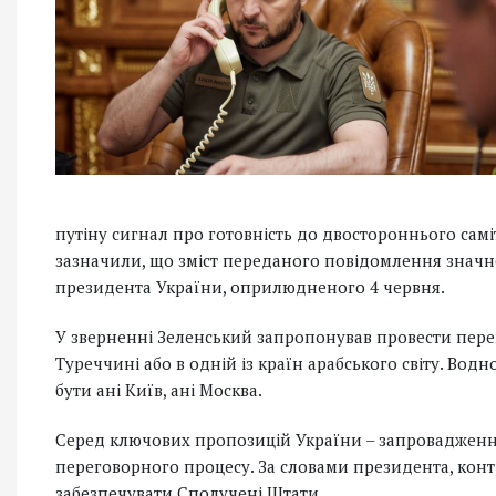
путіну сигнал про готовність до двостороннього сам
зазначили, що зміст переданого повідомлення значн
президента України, оприлюдненого 4 червня.
У зверненні Зеленський запропонував провести перег
Туреччині або в одній із країн арабського світу. Водн
бути ані Київ, ані Москва.
Серед ключових пропозицій України – запроваджен
переговорного процесу. За словами президента, кон
забезпечувати Сполучені Штати.