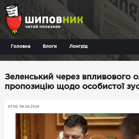
Головна
Блоги
Лонгрід
Зеленський через впливового о
пропозицію щодо особистої зуст
07:50
08.06.2026