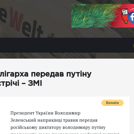
лігарха передав путіну
річі – ЗМІ
Президент України Володимир
Зеленський наприкінці травня передав
російському диктатору володимиру путіну