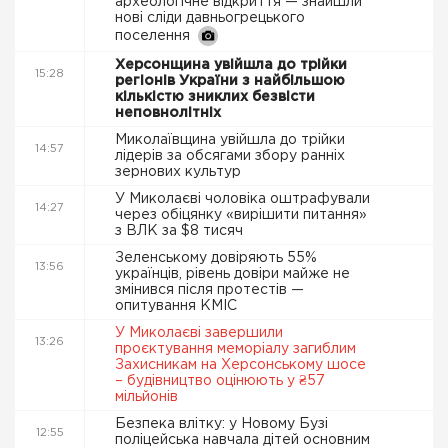
археологічне відкриття — знайшли
нові сліди давньогрецького
поселення
Херсонщина увійшла до трійки
15:28
регіонів України з найбільшою
кількістю зниклих безвісти
неповнолітніх
Миколаївщина увійшла до трійки
14:57
лідерів за обсягами збору ранніх
зернових культур
У Миколаєві чоловіка оштрафували
14:27
через обіцянку «вирішити питання»
з ВЛК за $8 тисяч
Зеленському довіряють 55%
13:56
українців, рівень довіри майже не
змінився після протестів —
опитування КМІС
У Миколаєві завершили
13:26
проєктування меморіалу загиблим
Захисникам на Херсонському шосе
– будівництво оцінюють у ₴57
мільйонів
Безпека влітку: у Новому Бузі
12:55
поліцейська навчала дітей основним