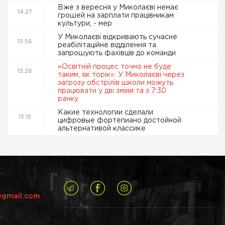
Вже з вересня у Миколаєві немає
14:27
грошей на зарплати працівникам
культури, - мер
У Миколаєві відкривають сучасне
13:56
реабілітаційне відділення та
запрошують фахівців до команди
«Освітній процес точно не буде
13:26
таким, як торік»: У Миколаєві через
загрозу обстрілів школи можуть
працювати у дві зміни та з 7:30
ранку
Какие технологии сделали
13:15
цифровые фортепиано достойной
альтернативой классике
@gmail.com