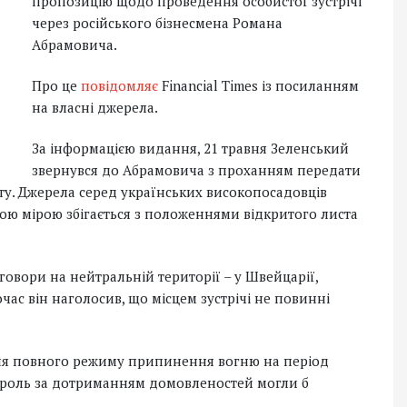
пропозицію щодо проведення особистої зустрічі
через російського бізнесмена Романа
Абрамовича.
Про це
повідомляє
Financial Times із посиланням
на власні джерела.
За інформацією видання, 21 травня Зеленський
звернувся до Абрамовича з проханням передати
іту. Джерела серед українських високопосадовців
ою мірою збігається з положеннями відкритого листа
овори на нейтральній території – у Швейцарії,
очас він наголосив, що місцем зустрічі не повинні
ня повного режиму припинення вогню на період
троль за дотриманням домовленостей могли б