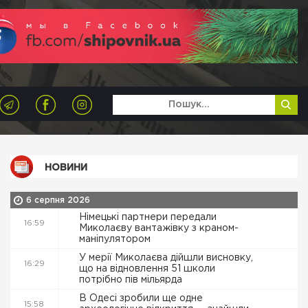
НОВИНИ
6 серпня 2026
Німецькі партнери передали
16:59
Миколаєву вантажівку з краном-
маніпулятором
У мерії Миколаєва дійшли висновку,
16:29
що на відновлення 51 школи
потрібно пів мільярда
В Одесі зробили ще одне
15:58