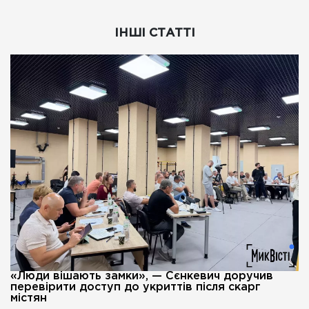
ІНШІ СТАТТІ
«Люди вішають замки», — Сєнкевич доручив
перевірити доступ до укриттів після скарг
містян