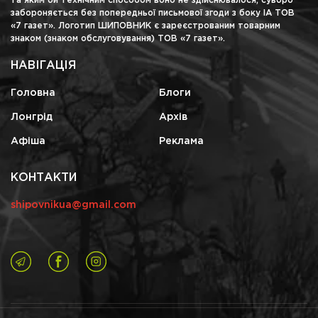
та яким би технічним способом воно не здійснювалося, суворо
забороняється без попередньої письмової згоди з боку ІА ТОВ
«7 газет». Логотип ШИПОВНИК є зареєстрованим товарним
знаком (знаком обслуговування) ТОВ «7 газет».
НАВІГАЦІЯ
Головна
Блоги
Лонгрід
Архів
Афіша
Реклама
КОНТАКТИ
shipovnikua@gmail.com