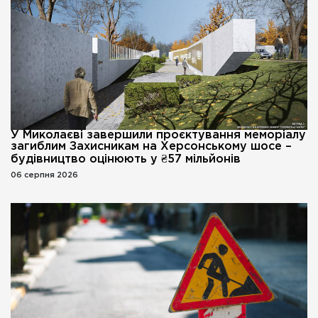
У Миколаєві завершили проєктування меморіалу
загиблим Захисникам на Херсонському шосе –
будівництво оцінюють у ₴57 мільйонів
06 серпня 2026