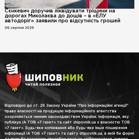
Сєнкевич доручив ліквідувати тріщини на
дорогах Миколаєва до дощів – в «ЕЛУ
автодоріг» заявили про відсутність грошей
06 серпня 2026
Відповідно до ст. 26 Закону України "Про інформаційні агенції"
право власності на продукцію інформаційного агентства
охороняється чинним законодавством України. Інформація, яку
публікує ІА ТОВ «7 газет» та сайт shipovnik.ua є власністю ТОВ
«7 газет». Будь-яке копіювання або будь-яке інше поширення
інформації ІА ТОВ «7 газет» та сайту shipovnik.ua, в якій би формі