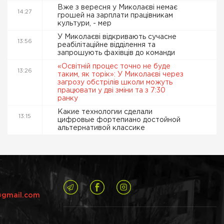
Вже з вересня у Миколаєві немає
14:27
грошей на зарплати працівникам
культури, - мер
У Миколаєві відкривають сучасне
13:56
реабілітаційне відділення та
запрошують фахівців до команди
«Освітній процес точно не буде
13:26
таким, як торік»: У Миколаєві через
загрозу обстрілів школи можуть
працювати у дві зміни та з 7:30
ранку
Какие технологии сделали
13:15
цифровые фортепиано достойной
альтернативой классике
@gmail.com