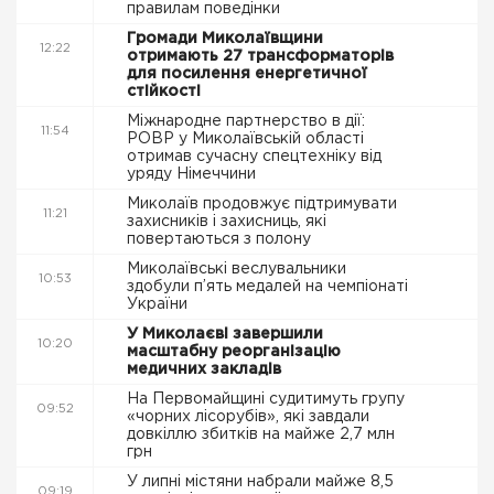
правилам поведінки
Громади Миколаївщини
12:22
отримають 27 трансформаторів
для посилення енергетичної
стійкості
Міжнародне партнерство в дії:
11:54
РОВР у Миколаївській області
отримав сучасну спецтехніку від
уряду Німеччини
Миколаїв продовжує підтримувати
11:21
захисників і захисниць, які
повертаються з полону
Миколаївські веслувальники
10:53
здобули п’ять медалей на чемпіонаті
України
У Миколаєві завершили
10:20
масштабну реорганізацію
медичних закладів
На Первомайщині судитимуть групу
09:52
«чорних лісорубів», які завдали
довкіллю збитків на майже 2,7 млн
грн
У липні містяни набрали майже 8,5
09:19