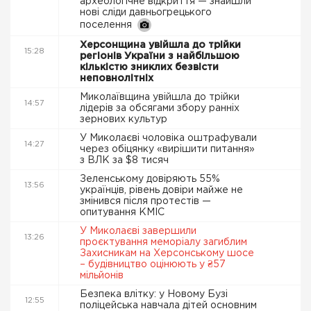
археологічне відкриття — знайшли
нові сліди давньогрецького
поселення
Херсонщина увійшла до трійки
15:28
регіонів України з найбільшою
кількістю зниклих безвісти
неповнолітніх
Миколаївщина увійшла до трійки
14:57
лідерів за обсягами збору ранніх
зернових культур
У Миколаєві чоловіка оштрафували
14:27
через обіцянку «вирішити питання»
з ВЛК за $8 тисяч
Зеленському довіряють 55%
13:56
українців, рівень довіри майже не
змінився після протестів —
опитування КМІС
У Миколаєві завершили
13:26
проєктування меморіалу загиблим
Захисникам на Херсонському шосе
– будівництво оцінюють у ₴57
мільйонів
Безпека влітку: у Новому Бузі
12:55
поліцейська навчала дітей основним