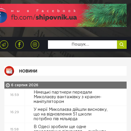
НОВИНИ
6 серпня 2026
Німецькі партнери передали
16:59
Миколаєву вантажівку з краном-
маніпулятором
У мерії Миколаєва дійшли висновку,
16:29
що на відновлення 51 школи
потрібно пів мільярда
В Одесі зробили ще одне
15:58