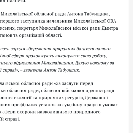
шої планети.
ви Миколаївської обласної ради Антона Табунщика,
 першого заступника начальника Миколаївської ОВА
жських, секретаря Миколаївської міської ради Дмитра
нов та організацій області.
юють заради збереження природних багатств нашого
гічної сфери продовжують виконувати свою роботу,
утнього відновлення Миколаївщини. Дякую кожному за
й справі», – зазначив Антон Табунщик.
аївської обласної ради «За заслуги перед
ки обласної ради, обласної військової адміністрації
ління екології та природних ресурсів, Державної
інших профільних установ за сумлінну працю в умовах
ток сфери охорони навколишнього природного
й справі.