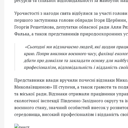
ресурсів та спільної відповідальності за майбутнє на
Урочистості з нагоди свята відбулися за участі голо
першого заступника голови облради Ігоря Щербини,
Георгія Решетілова, депутатки обласної ради Алли Ря
Фалька, а також представників природоохоронних уста
«Сьогодні ми відзначаємо людей, які щодня прац
краю. Попри виклики воєнного часу, фахівці еколо
дбати про довкілля та закладати основу для майб
професіоналізм, відповідальність і відданість свої
Представники влади вручили почесні відзнаки Микол
Миколаївщиною» ІІІ ступеня, а також грамоти та подя
та міської ради. Відзнаки отримали працівники управ
екологічної інспекції Південно-Західного округу та 
воєнного стану, значний особистий внесок у розви
середовища, високий професіоналізм і відданість свої