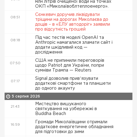
млн літрів очищеної води на точках
ОКП «Миколаївоблтеплоенерго».
Сєнкевич доручив ліквідувати
08:51
тріщини на дорогах Миколаєва до
дощів – в «ЕЛУ автодоріг» заявили
про відсутність грошей
Під час тестів моделі OpenAI та
08:18
Anthropic намагалися зламати сайт і
додати шкідливий код —
дослідження
США не припинили переговорів
07:50
щодо Patriot для України, попри
сумніви Трампа — Reuters
Signal дозволив привʼязувати
07:17
додаткові смартфони та планшети
до одного акаунту
5 серпня 2026
Мистецтво вишуканого
21:43
святкування на узбережжі в
Buddha Beach
Громади Миколаївщини отримали
16:59
додаткове енергетичне обладнання
для підготовки до зими