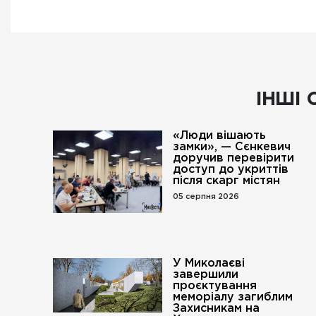
ІНШІ 
«Люди вішають
замки», — Сєнкевич
доручив перевірити
доступ до укриттів
після скарг містян
05 серпня 2026
У Миколаєві
завершили
проєктування
меморіалу загиблим
Захисникам на