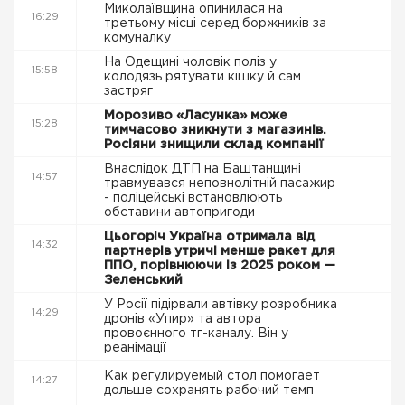
Миколаївщина опинилася на
16:29
третьому місці серед боржників за
комуналку
На Одещині чоловік поліз у
15:58
колодязь рятувати кішку й сам
застряг
Морозиво «Ласунка» може
15:28
тимчасово зникнути з магазинів.
Росіяни знищили склад компанії
Внаслідок ДТП на Баштанщині
14:57
травмувався неповнолітній пасажир
- поліцейські встановлюють
обставини автопригоди
Цьогоріч Україна отримала від
14:32
партнерів утричі менше ракет для
ППО, порівнюючи із 2025 роком —
Зеленський
У Росії підірвали автівку розробника
14:29
дронів «Упир» та автора
провоєнного тг-каналу. Він у
реанімації
Как регулируемый стол помогает
14:27
дольше сохранять рабочий темп