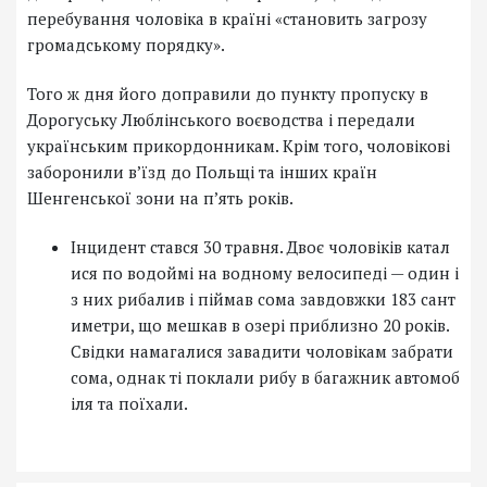
перебування чоловіка в країні «становить загрозу
громадському порядку».
Того ж дня його доправили до пункту пропуску в
Дорогуську Люблінського воєводства і передали
українським прикордонникам. Крім того, чоловікові
заборонили в’їзд до Польщі та інших країн
Шенгенської зони на п’ять років.
Інцидент стався 30 травня. Двоє чоловіків катал
ися по водоймі на водному велосипеді — один і
з них рибалив і піймав сома завдовжки 183 сант
иметри, що мешкав в озері приблизно 20 років.
Свідки намагалися завадити чоловікам забрати
сома, однак ті поклали рибу в багажник автомоб
іля та поїхали.