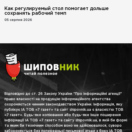
Как регулируемый стол помогает дольше
сохранять рабочий темп
05 серпня 2026
Відповідно до ст. 26 Закону України "Про інформаційні агенції"
право власності на продукцію інформаційного агентства
охороняється чинним законодавством України. Інформація, яку
публікує ІА ТОВ «7 газет» та сайт shipovnik.ua є власністю ТОВ
«7 газет». Будь-яке копіювання або будь-яке інше поширення
інформації ІА ТОВ «7 газет» та сайту shipovnik.ua, в якій би формі
та яким би технічним способом воно не здійснювалося, суворо
забороняється без попередньої письмової згоди з боку ІА ТОВ