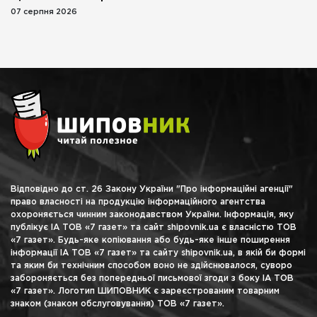
07 серпня 2026
Відповідно до ст. 26 Закону України "Про інформаційні агенції"
право власності на продукцію інформаційного агентства
охороняється чинним законодавством України. Інформація, яку
публікує ІА ТОВ «7 газет» та сайт shipovnik.ua є власністю ТОВ
«7 газет». Будь-яке копіювання або будь-яке інше поширення
інформації ІА ТОВ «7 газет» та сайту shipovnik.ua, в якій би формі
та яким би технічним способом воно не здійснювалося, суворо
забороняється без попередньої письмової згоди з боку ІА ТОВ
«7 газет». Логотип ШИПОВНИК є зареєстрованим товарним
знаком (знаком обслуговування) ТОВ «7 газет».