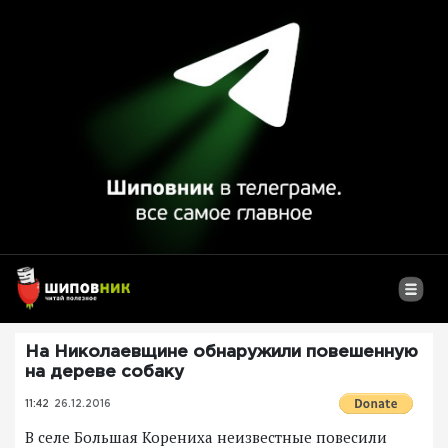
На Николаевщине обнаружили повешенную
на дереве собаку
11:42
26.12.2016
В селе Большая Корениха неизвестные повесили