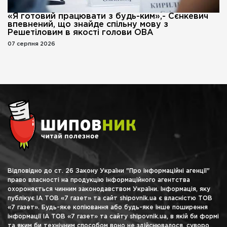
«Я готовий працювати з будь-ким»,- Сєнкевич
впевнений, що знайде спільну мову з
Решетіловим в якості голови ОВА
07 серпня 2026
Відповідно до ст. 26 Закону України "Про інформаційні агенції"
право власності на продукцію інформаційного агентства
охороняється чинним законодавством України. Інформація, яку
публікує ІА ТОВ «7 газет» та сайт shipovnik.ua є власністю ТОВ
«7 газет». Будь-яке копіювання або будь-яке інше поширення
інформації ІА ТОВ «7 газет» та сайту shipovnik.ua, в якій би формі
та яким би технічним способом воно не здійснювалося, суворо